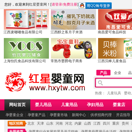
您好，欢迎来到
红星婴童网
！[
请登录
/
免费注册
]
江西麦嘟嘟食品有限公司
江西醇之客月子米酒
南昌爱可食品科技
上海怡氏食品科技有限公司
常熟市婴爵电子商务
江西贝棒儿童食品
产品
企业
品
热搜：
儿童玩具
婴幼
网站首页
婴儿用品
儿童用品
孕妇用品
婴童店
孕婴童企业
┆
孕婴童产品
┆
孕婴童市场
┆
新闻中心
┆
供求招商代理
┆
开店指导
地区招商
北京
天津
山东
河南
河北
内蒙
山西
江西
四川
重庆
贵州
专题推荐
孕婴童行业发展前景及开店指南
孕婴童母婴用品生活馆
孕期营养