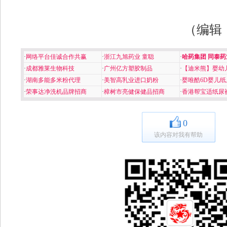
（编辑
·
网络平台佳诚合作共赢
·
浙江九旭药业 童聪
·
哈药集团 同泰药
·
成都雅莱生物科技
·
广州亿方塑胶制品
·
【迪米熊】婴幼
·
湖南多能多米粉代理
·
美智高乳业进口奶粉
·
婴唯酷6D婴儿纸
·
荣事达净洗机品牌招商
·
樟树市亮健保健品招商
·
香港帮宝适纸尿
0
该内容对我有帮助