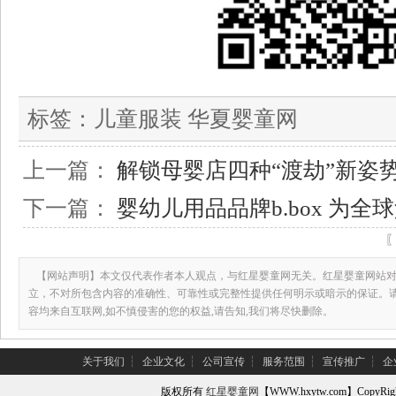
标签：
儿童服装 华夏婴童网
上一篇：
解锁母婴店四种“渡劫”新姿
下一篇：
婴幼儿用品品牌b.box 为
【网站声明】本文仅代表作者本人观点，与红星婴童网无关。红星婴童网站对
立，不对所包含内容的准确性、可靠性或完整性提供任何明示或暗示的保证。
容均来自互联网,如不慎侵害的您的权益,请告知,我们将尽快删除。
关于我们
┆
企业文化
┆
公司宣传
┆
服务范围
┆
宣传推广
┆
企
版权所有
红星婴童网
【WWW.hxytw.com】Copy