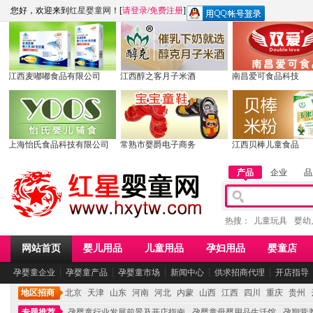
您好，欢迎来到
红星婴童网
！[
请登录
/
免费注册
]
江西麦嘟嘟食品有限公司
江西醇之客月子米酒
南昌爱可食品科技
上海怡氏食品科技有限公司
常熟市婴爵电子商务
江西贝棒儿童食品
产品
企业
品
热搜：
儿童玩具
婴幼
网站首页
婴儿用品
儿童用品
孕妇用品
婴童店
孕婴童企业
┆
孕婴童产品
┆
孕婴童市场
┆
新闻中心
┆
供求招商代理
┆
开店指导
地区招商
北京
天津
山东
河南
河北
内蒙
山西
江西
四川
重庆
贵州
专题推荐
孕婴童行业发展前景及开店指南
孕婴童母婴用品生活馆
孕期营养