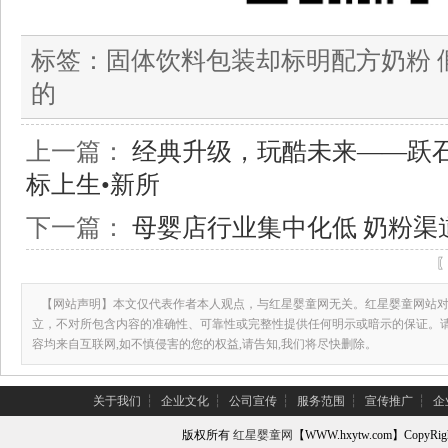
标签：
固体饮料包装却标明配方奶粉 
的
上一篇：
经典升级，玩酷未来——跃
标上生•新所
下一篇：
母婴店行业集中化低 奶粉渠
【网站声明】本文仅代表作者本人观点，与红星婴童网无关。红星婴童网站对
立，不对所包含内容的准确性、可靠性或完整性提供任何明示或暗示的保证。
容均来自互联网,如不慎侵害的您的权益,请告知,我们将尽快删除。
关于我们
┆
企业文化
┆
公司宣传
┆
服务范围
┆
宣传推广
┆
企
版权所有
红星婴童网
【WWW.hxytw.com】Copy