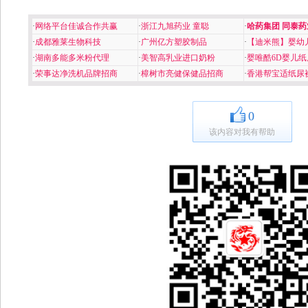
·
网络平台佳诚合作共赢
·
浙江九旭药业 童聪
·
哈药集团 同泰药
·
成都雅莱生物科技
·
广州亿方塑胶制品
·
【迪米熊】婴幼
·
湖南多能多米粉代理
·
美智高乳业进口奶粉
·
婴唯酷6D婴儿纸
·
荣事达净洗机品牌招商
·
樟树市亮健保健品招商
·
香港帮宝适纸尿
0
该内容对我有帮助