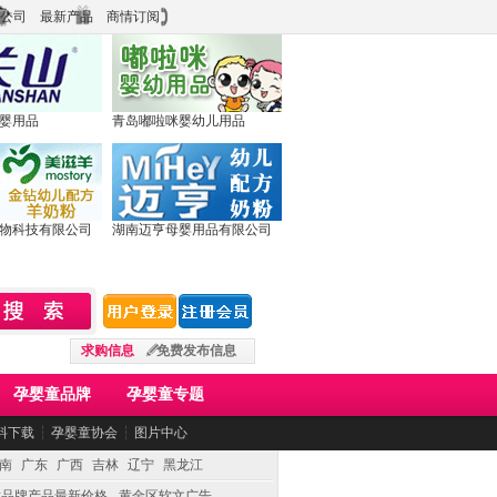
公司
最新产品
商情订阅
婴用品
青岛嘟啦咪婴幼儿用品
物科技有限公司
湖南迈亨母婴用品有限公司
求购信息
免费发布信息
孕婴童品牌
孕婴童专题
料下载
┆
孕婴童协会
┆
图片中心
南
广东
广西
吉林
辽宁
黑龙江
童品牌产品最新价格
黄金区软文广告