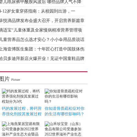
婴儿纸尿裤甲酰胺风波后 哪些品牌人气不降
4-12岁女童穿搭指南：从校园到出游，一
卓悦滴品牌发布会盛大召开，开启营养新篇章
滴适宝“儿童体重及全家慢病精准营养管理项
儿童营养品怎么选才安心？小小伞用品质说话
上海壹博医生集团：十年匠心打造中国肢体伤
哈贝多迪拜新店火爆开业！见证中国童鞋品牌
图片
Picture
钙的发展过程，将钙营
你知道骨质疏松症对你
养强化剂按其发展过程
的生活有哪些影响吗？