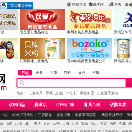
网站导航
收藏本站
设为主页
最新
米酒
南昌爱可食品科技
惠州市美儿婴儿用品
湖南迈亨母
商务
江西贝棒儿童食品
香港欧嘻高婴童用品公司
湖南美滋生
产品
企业
品牌
百科
展会
资讯
热搜：
儿童玩具
婴幼儿奶粉
牛初乳
早教加盟
儿童夏季童装
孕妇用品
婴童店
OEM厂家
育儿百科
孕婴童展
闻中心
┆
供求招商代理
┆
开店指导
┆
展会报道
┆
孕婴童商学院
┆
孕婴童排行榜
┆
资
蒙
山西
江西
四川
重庆
贵州
云南
上海
江苏
安徽
浙江
甘肃
福建
湖北
湖
孕婴童母婴用品生活馆
孕期营养 -- 钙很重要？
孕婴童行业产品广告聚集
孕婴