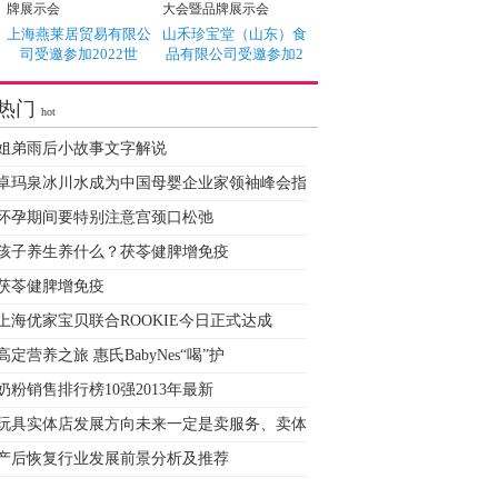
上海燕莱居贸易有限公
山禾珍宝堂（山东）食
司受邀参加2022世
品有限公司受邀参加2
热门
hot
姐弟雨后小故事文字解说
卓玛泉冰川水成为中国母婴企业家领袖峰会指
怀孕期间要特别注意宫颈口松弛
孩子养生养什么？茯苓健脾增免疫
茯苓健脾增免疫
上海优家宝贝联合ROOKIE今日正式达成
高定营养之旅 惠氏BabyNes“喝”护
奶粉销售排行榜10强2013年最新
玩具实体店发展方向未来一定是卖服务、卖体
产后恢复行业发展前景分析及推荐