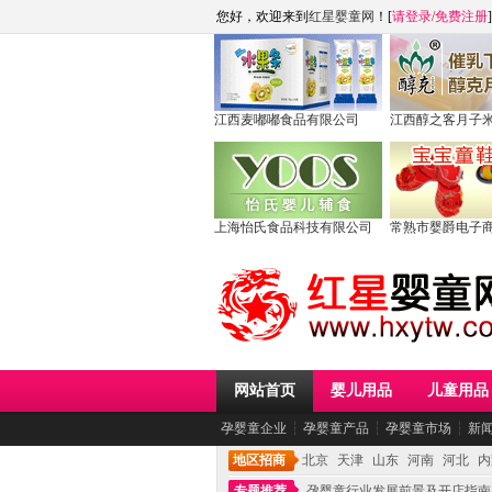
您好，欢迎来到
红星婴童网
！[
请登录
/
免费注册
]
江西麦嘟嘟食品有限公司
江西醇之客月子
上海怡氏食品科技有限公司
常熟市婴爵电子
网站首页
婴儿用品
儿童用品
孕婴童企业
┆
孕婴童产品
┆
孕婴童市场
┆
新
地区招商
北京
天津
山东
河南
河北
内
专题推荐
孕婴童行业发展前景及开店指南