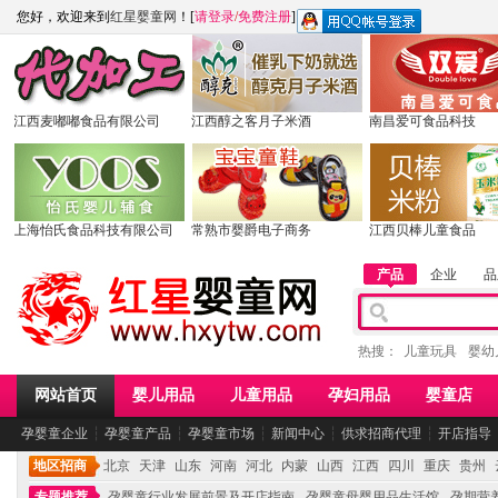
您好，欢迎来到
红星婴童网
！[
请登录
/
免费注册
]
江西麦嘟嘟食品有限公司
江西醇之客月子米酒
南昌爱可食品科技
上海怡氏食品科技有限公司
常熟市婴爵电子商务
江西贝棒儿童食品
产品
企业
品
热搜：
儿童玩具
婴幼
网站首页
婴儿用品
儿童用品
孕妇用品
婴童店
孕婴童企业
┆
孕婴童产品
┆
孕婴童市场
┆
新闻中心
┆
供求招商代理
┆
开店指导
地区招商
北京
天津
山东
河南
河北
内蒙
山西
江西
四川
重庆
贵州
专题推荐
孕婴童行业发展前景及开店指南
孕婴童母婴用品生活馆
孕期营养