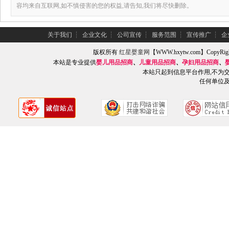
容均来自互联网,如不慎侵害的您的权益,请告知,我们将尽快删除。
关于我们
┆
企业文化
┆
公司宣传
┆
服务范围
┆
宣传推广
┆
企
版权所有
红星婴童网
【WWW.hxytw.com】Copy
本站是专业提供
婴儿用品招商
、
儿童用品招商
、
孕妇用品招商
、
本站只起到信息平台作用,不为
任何单位