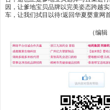
因，让爹地宝贝品牌以完美姿态跨越实
车，让我们拭目以待!返回
华夏婴童网
（编辑
·
网络平台佳诚合作共赢
·
浙江九旭药业 童聪
·
哈药集团 同泰药
·
成都雅莱生物科技
·
广州亿方塑胶制品
·
【迪米熊】婴幼
·
湖南多能多米粉代理
·
美智高乳业进口奶粉
·
婴唯酷6D婴儿纸
·
荣事达净洗机品牌招商
·
樟树市亮健保健品招商
·
香港帮宝适纸尿
0
该内容对我有帮助