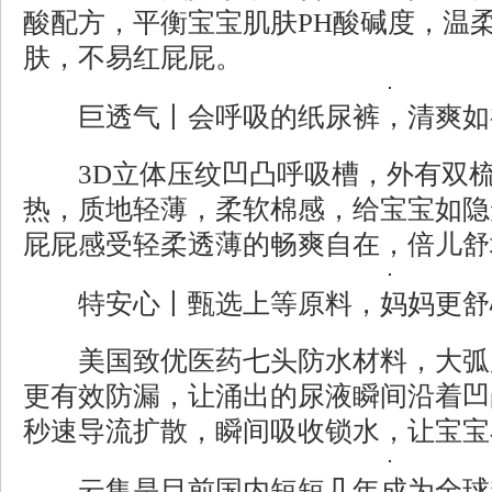
酸配方，平衡宝宝肌肤PH酸碱度，温
肤，不易红屁屁。
巨透气丨会呼吸的纸尿裤，清爽如
3D立体压纹凹凸呼吸槽，外有双梳
热，质地轻薄，柔软棉感，给宝宝如隐
屁屁感受轻柔透薄的畅爽自在，倍儿舒
特安心丨甄选上等原料，妈妈更舒
美国致优医药七头防水材料，大弧
更有效防漏，让涌出的尿液瞬间沿着凹
秒速导流扩散，瞬间吸收锁水，让宝宝
云集是目前国内短短几年成为全球精选