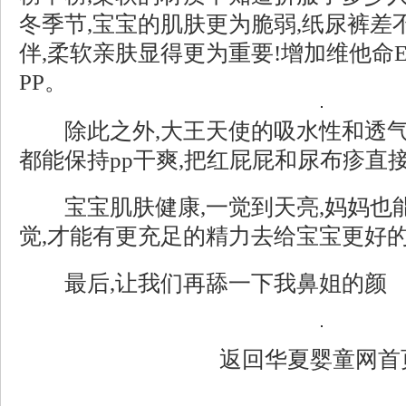
冬季节,宝宝的肌肤更为脆弱,纸尿裤差
伴,柔软亲肤显得更为重要!增加维他命
PP。
除此之外,大王天使的吸水性和透气
都能保持pp干爽,把红屁屁和尿布疹直
宝宝肌肤健康,一觉到天亮,妈妈也
觉,才能有更充足的精力去给宝宝更好的
最后,让我们再舔一下我鼻姐的颜
返回
华夏婴童网
首