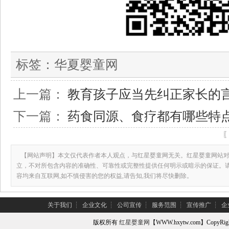
标签：
华夏婴童网
上一篇：
教育孩子应当先纠正家长的
下一篇：
药食同源、食疗都有哪些特
【网站声明】本文仅代表作者本人观点，与红星婴童网无关。红星婴童网站对
立，不对所包含内容的准确性、可靠性或完整性提供任何明示或暗示的保证。
容均来自互联网,如不慎侵害的您的权益,请告知,我们将尽快删除。
关于我们
┆
企业文化
┆
公司宣传
┆
服务范围
┆
宣传推广
┆
企
版权所有
红星婴童网
【WWW.hxytw.com】Copy