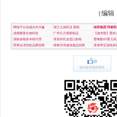
（编辑
·
网络平台佳诚合作共赢
·
浙江九旭药业 童聪
·
哈药集团 同泰药
·
成都雅莱生物科技
·
广州亿方塑胶制品
·
【迪米熊】婴幼
·
湖南多能多米粉代理
·
美智高乳业进口奶粉
·
婴唯酷6D婴儿纸
·
荣事达净洗机品牌招商
·
樟树市亮健保健品招商
·
香港帮宝适纸尿
0
该内容对我有帮助