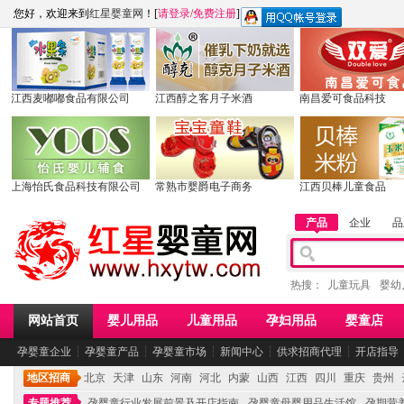
您好，欢迎来到
红星婴童网
！[
请登录
/
免费注册
]
江西麦嘟嘟食品有限公司
江西醇之客月子米酒
南昌爱可食品科技
上海怡氏食品科技有限公司
常熟市婴爵电子商务
江西贝棒儿童食品
产品
企业
品
热搜：
儿童玩具
婴幼
网站首页
婴儿用品
儿童用品
孕妇用品
婴童店
孕婴童企业
┆
孕婴童产品
┆
孕婴童市场
┆
新闻中心
┆
供求招商代理
┆
开店指导
地区招商
北京
天津
山东
河南
河北
内蒙
山西
江西
四川
重庆
贵州
专题推荐
孕婴童行业发展前景及开店指南
孕婴童母婴用品生活馆
孕期营养