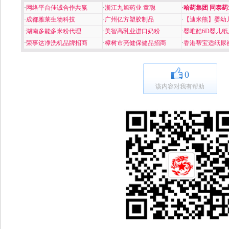
·
网络平台佳诚合作共赢
·
浙江九旭药业 童聪
·
哈药集团 同泰药
·
成都雅莱生物科技
·
广州亿方塑胶制品
·
【迪米熊】婴幼
·
湖南多能多米粉代理
·
美智高乳业进口奶粉
·
婴唯酷6D婴儿纸
·
荣事达净洗机品牌招商
·
樟树市亮健保健品招商
·
香港帮宝适纸尿
0
该内容对我有帮助