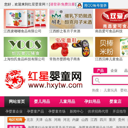
您好，欢迎来到
红星婴童网
！[
请登录
/
免费注册
]
江西麦嘟嘟食品有限公司
江西醇之客月子米酒
南昌爱可食品科技
上海怡氏食品科技有限公司
常熟市婴爵电子商务
江西贝棒儿童食品
产品
企业
品
热搜：
儿童玩具
婴幼
网站首页
婴儿用品
儿童用品
孕妇用品
婴童店
孕婴童企业
┆
孕婴童产品
┆
孕婴童市场
┆
新闻中心
┆
供求招商代理
┆
开店指导
地区招商
北京
天津
山东
河南
河北
内蒙
山西
江西
四川
重庆
贵州
专题推荐
孕婴童行业发展前景及开店指南
孕婴童母婴用品生活馆
孕期营养