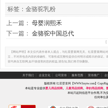
标签：
金骆驼乳粉
上一篇：
母婴润熙禾
下一篇：
金骆驼中国总代
【网站声明】本文仅代表作者本人观点，与红星婴童网无关。红星婴童网站对
立，不对所包含内容的准确性、可靠性或完整性提供任何明示或暗示的保证。
容均来自互联网,如不慎侵害的您的权益,请告知,我们将尽快删除。
关于我们
┆
企业文化
┆
公司宣传
┆
服务范围
┆
宣传推广
┆
企
版权所有
红星婴童网
【WWW.hxytw.com】Copy
本站是专业提供
婴儿用品招商
、
儿童用品招商
、
孕妇用品招商
、
本站只起到信息平台作用,不为
任何单位