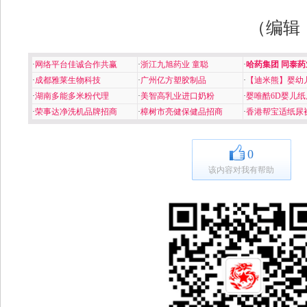
（编辑
·
网络平台佳诚合作共赢
·
浙江九旭药业 童聪
·
哈药集团 同泰药
·
成都雅莱生物科技
·
广州亿方塑胶制品
·
【迪米熊】婴幼
·
湖南多能多米粉代理
·
美智高乳业进口奶粉
·
婴唯酷6D婴儿纸
·
荣事达净洗机品牌招商
·
樟树市亮健保健品招商
·
香港帮宝适纸尿
0
该内容对我有帮助