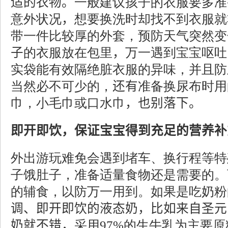
适的衣物。
一般建议孩子的衣服要多准
意外状况
，
想要换洗时却找不到衣服就
带一件比较厚的外套，预防天气突然变
子
的衣服放在包里
，
万一遇到宝宝呕吐
实袋能有效隔绝脏衣服的异味，并且防
当然必不可少的，
还有
准备换尿布时用
巾，小毛巾或口水巾
，
也别落下。
即开即饮，保证宝宝得到充足的营养补
外出游玩难免会遇到堵车、换行程等特
子饿肚子，准备适量食物还是需要的。
的辅食，以防万一用到。如果是吃奶粉
调、即开即饮的液态奶，比如来自圣元
奶就不错，
采用
97%
的生牛乳为主要原