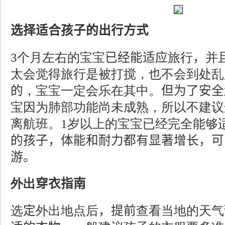
选择适合
孩子
的出行方式
3
个月左右的宝宝
已经能适应
旅行
，
并
太会觉得旅行是被打搅，也不会到处乱
的
，宝宝一定会乐在其中。
但为了安全
宝因为肺部功能尚未成熟，所以不建议
离航班。
1
岁以上的宝宝已经完全能够
的孩子，
体能和耐力
都有显著
增长，
可
游。
外出
穿衣指南
选
定
外出地点后
，
提前
查看当地的天气