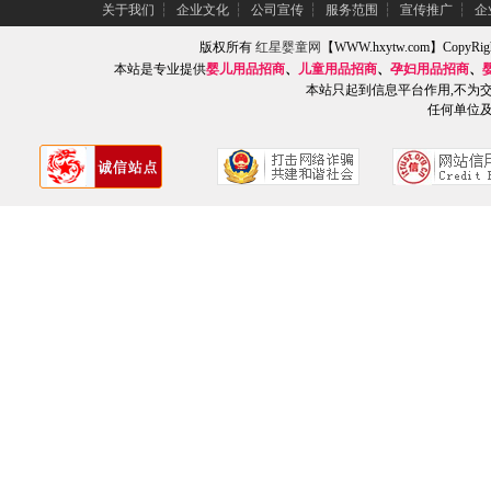
关于我们
┆
企业文化
┆
公司宣传
┆
服务范围
┆
宣传推广
┆
企
版权所有
红星婴童网
【WWW.hxytw.com】Copy
本站是专业提供
婴儿用品招商
、
儿童用品招商
、
孕妇用品招商
、
本站只起到信息平台作用,不为
任何单位