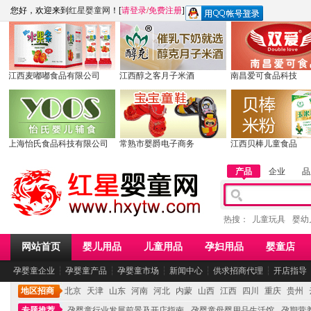
您好，欢迎来到
红星婴童网
！[
请登录
/
免费注册
]
江西麦嘟嘟食品有限公司
江西醇之客月子米酒
南昌爱可食品科技
上海怡氏食品科技有限公司
常熟市婴爵电子商务
江西贝棒儿童食品
产品
企业
品
热搜：
儿童玩具
婴幼
网站首页
婴儿用品
儿童用品
孕妇用品
婴童店
孕婴童企业
┆
孕婴童产品
┆
孕婴童市场
┆
新闻中心
┆
供求招商代理
┆
开店指导
地区招商
北京
天津
山东
河南
河北
内蒙
山西
江西
四川
重庆
贵州
专题推荐
孕婴童行业发展前景及开店指南
孕婴童母婴用品生活馆
孕期营养