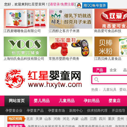
您好，欢迎来到
红星婴童网
！[
请登录
/
免费注册
]
江西麦嘟嘟食品有限公司
江西醇之客月子米酒
南昌爱可食品科技
上海怡氏食品科技有限公司
常熟市婴爵电子商务
江西贝棒儿童食品
产品
企业
品
热搜：
儿童玩具
婴幼
网站首页
婴儿用品
儿童用品
孕妇用品
婴童店
孕婴童企业
┆
孕婴童产品
┆
孕婴童市场
┆
新闻中心
┆
供求招商代理
┆
开店指导
地区招商
北京
天津
山东
河南
河北
内蒙
山西
江西
四川
重庆
贵州
专题推荐
孕婴童行业发展前景及开店指南
孕婴童母婴用品生活馆
孕期营养