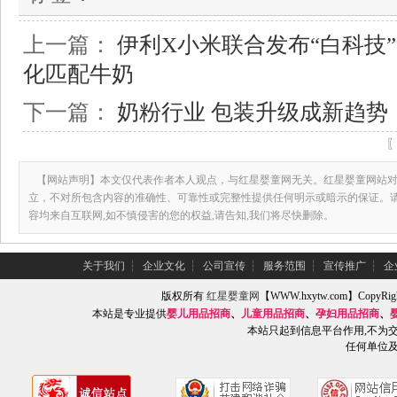
上一篇：
伊利X小米联合发布“白科技
化匹配牛奶
下一篇：
奶粉行业 包装升级成新趋势
【网站声明】本文仅代表作者本人观点，与红星婴童网无关。红星婴童网站对
立，不对所包含内容的准确性、可靠性或完整性提供任何明示或暗示的保证。
容均来自互联网,如不慎侵害的您的权益,请告知,我们将尽快删除。
关于我们
┆
企业文化
┆
公司宣传
┆
服务范围
┆
宣传推广
┆
企
版权所有
红星婴童网
【WWW.hxytw.com】Copy
本站是专业提供
婴儿用品招商
、
儿童用品招商
、
孕妇用品招商
、
本站只起到信息平台作用,不为
任何单位