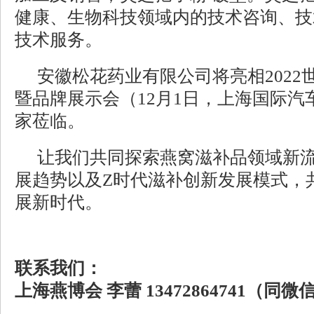
健康、生物科技领域内的技术咨询、技
技术服务。
安徽松花药业有限公司
将
亮相
202
暨品牌展示会
（
12月1日，
上海国际汽
家
莅临
。
让我们
共同探索
燕窝滋补品领域
新
展趋势以及
Z时代
滋补
创新发展模式，
展新时代。
联系我们：
上海燕博会
李蕾
13472864741（同微