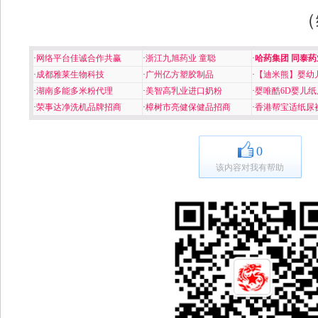
（
·
网络平台佳诚合作共赢
·
浙江九旭药业 童聪
·
哈药集团 同泰药
·
成都雅莱生物科技
·
广州亿方塑胶制品
·
【迪米熊】婴幼
·
湖南多能多米粉代理
·
美智高乳业进口奶粉
·
婴唯酷6D婴儿纸
·
荣事达净洗机品牌招商
·
樟树市亮健保健品招商
·
香港帮宝适纸尿
0
该内容对我有帮助