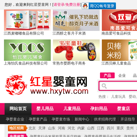
您好，欢迎来到
红星婴童网
！[
请登录
/
免费注册
]
江西麦嘟嘟食品有限公司
江西醇之客月子米酒
南昌爱可食品科技
上海怡氏食品科技有限公司
常熟市婴爵电子商务
江西贝棒儿童食品
产品
企业
品
热搜：
儿童玩具
婴幼
网站首页
婴儿用品
儿童用品
孕妇用品
婴童店
孕婴童企业
┆
孕婴童产品
┆
孕婴童市场
┆
新闻中心
┆
供求招商代理
┆
开店指导
地区招商
北京
天津
山东
河南
河北
内蒙
山西
江西
四川
重庆
贵州
专题推荐
孕婴童行业发展前景及开店指南
孕婴童母婴用品生活馆
孕期营养