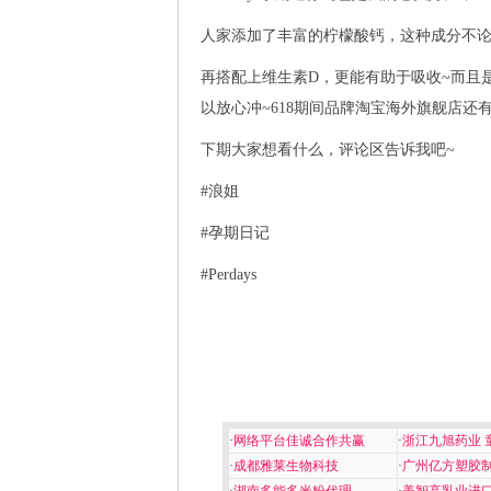
人家添加了丰富的柠檬酸钙，这种成分不
再搭配上维生素D，更能有助于吸收~而且
以放心冲~618期间品牌淘宝海外旗舰店还
下期大家想看什么，评论区告诉我吧~
#浪姐
#孕期日记
#Perdays
·
网络平台佳诚合作共赢
·
浙江九旭药业 
·
成都雅莱生物科技
·
广州亿方塑胶