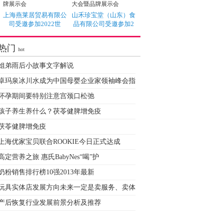
上海燕莱居贸易有限公
山禾珍宝堂（山东）食
司受邀参加2022世
品有限公司受邀参加2
热门
hot
姐弟雨后小故事文字解说
卓玛泉冰川水成为中国母婴企业家领袖峰会指
怀孕期间要特别注意宫颈口松弛
孩子养生养什么？茯苓健脾增免疫
茯苓健脾增免疫
上海优家宝贝联合ROOKIE今日正式达成
高定营养之旅 惠氏BabyNes“喝”护
奶粉销售排行榜10强2013年最新
玩具实体店发展方向未来一定是卖服务、卖体
产后恢复行业发展前景分析及推荐