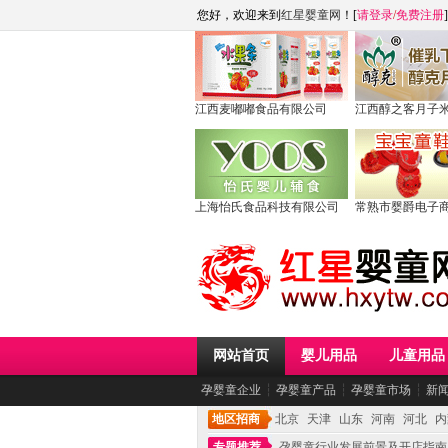
您好，欢迎来到
红星婴童网
！[
请登录
/
免费注册
]
江西麦嘟嘟食品有限公司
江西醇之客月子
上海怡氏食品科技有限公司
常熟市婴爵电子
网站首页
婴儿用品
儿童用品
孕婴童企业
┆
孕婴童产品
┆
孕婴童市场
┆
新
地区招商
北京
天津
山东
河南
河北
内
专题推荐
孕婴童行业发展前景及开店指南