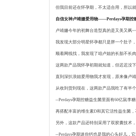
但我目前还在怀孕期，不太适合用，所以就
自信女神卢靖姗爱用物——Perdays孕期控糖
卢靖姗今年的初舞台造型真的是又美又飒~
我发现大部分明星怀孕都只是胖一个肚子
顺着网线找，我发现了咱卢姐的长胎不长肉的
这两款产品我怀孕初期就知道，但迟迟没
直到深扒浪姐爱用物我才发现，原来像卢
从收到货到现在，这两款产品我吃了有半个
--Perdays孕期控糖益生菌里面有
60亿鼠李
再搭配丰富的维生素D和其它活性益生菌，
另外，这款产品还特别采用了双胶囊技术
--Perdays孕期迷你钙也是我的心头好