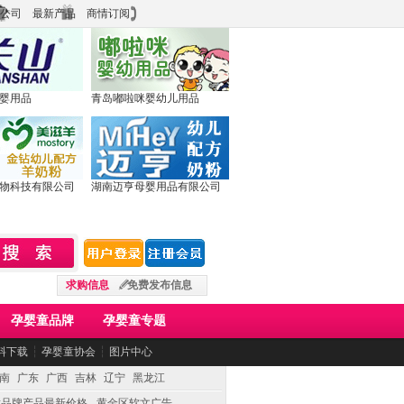
公司
最新产品
商情订阅
婴用品
青岛嘟啦咪婴幼儿用品
物科技有限公司
湖南迈亨母婴用品有限公司
求购信息
免费发布信息
孕婴童品牌
孕婴童专题
料下载
┆
孕婴童协会
┆
图片中心
南
广东
广西
吉林
辽宁
黑龙江
童品牌产品最新价格
黄金区软文广告