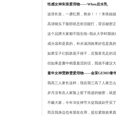
性感女神朱珠爱用物——Whoo后水乳
波浪长发，一袭红唇，救命！！！朱珠姐姐
高清镜头下脸部状态依旧能打，背后秘密正是
这个品牌大家都不陌生啦~我从大学时期就
成分温和是真的，补水滋润效果好也是真
如果宝子们肌肤底子很干，且预算充足的话
但如果是囊中稍显羞涩的话，我就不建议大
童年女神贾静雯爱用物——金茉GEMO奢
我高三人家长这样，现在我三高了人家怎么
岁月没有在人家脸上留下痕迹的秘密，就是
不瞒大家，今年38女神节大促我就剁手买
而且我身边也有朋友在用，提拉紧致效果