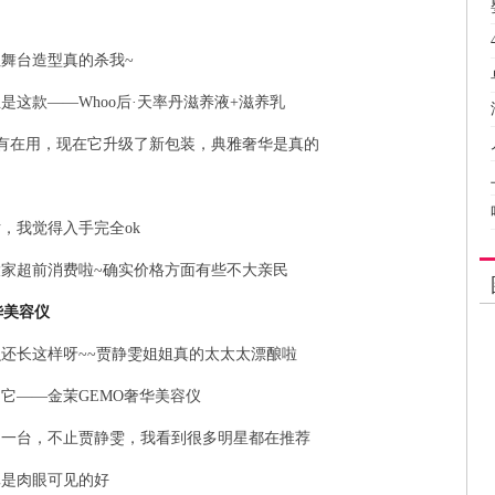
舞台造型真的杀我~
这款——Whoo后·天率丹滋养液+滋养乳
有在用，现在它升级了新包装，典雅奢华是真的
的
，我觉得入手完全ok
家超前消费啦~确实价格方面有些不大亲民
华美容仪
还长这样呀~~贾静雯姐姐真的太太太漂酿啦
它——金茉GEMO奢华美容仪
了一台，不止贾静雯，我看到很多明星都在推荐
真是肉眼可见的好