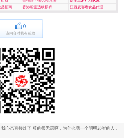
口奶粉
·
婴唯酷6D婴儿纸尿裤
·
骄阳兰多产后恢复
健品招商
·
香港帮宝适纸尿裤
·
江西麦嘟嘟食品代理
0
该内容对我有帮助
我心态直接炸了 尊的很无语啊，为什么我一个明明28岁的人，