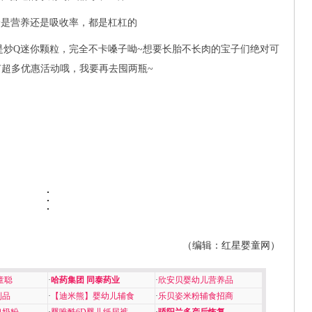
论是营养还是吸收率，都是杠杠的
是炒Q迷你颗粒，完全不卡嗓子呦~想要长胎不长肉的宝子们绝对可
有超多优惠活动哦，我要再去囤两瓶~
（编辑：红星婴童网）
童聪
·
哈药集团 同泰药业
·
欣安贝婴幼儿营养品
制品
·
【迪米熊】婴幼儿辅食
·
乐贝姿米粉辅食招商