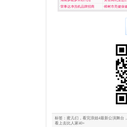
·
湖南多能多米粉代理
·
美智高乳业进
·
荣事达净洗机品牌招商
·
樟树市亮健保
标签：
蜜儿们，看完浪姐4最新公演舞台，
看上去比人家40+