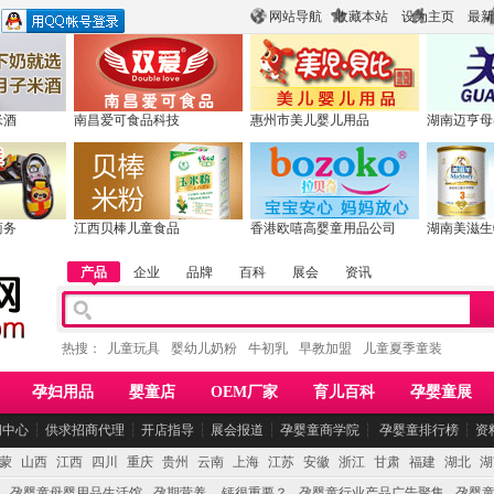
网站导航
收藏本站
设为主页
最新
米酒
南昌爱可食品科技
惠州市美儿婴儿用品
湖南迈亨母
商务
江西贝棒儿童食品
香港欧嘻高婴童用品公司
湖南美滋生
产品
企业
品牌
百科
展会
资讯
热搜：
儿童玩具
婴幼儿奶粉
牛初乳
早教加盟
儿童夏季童装
孕妇用品
婴童店
OEM厂家
育儿百科
孕婴童展
闻中心
┆
供求招商代理
┆
开店指导
┆
展会报道
┆
孕婴童商学院
┆
孕婴童排行榜
┆
资
蒙
山西
江西
四川
重庆
贵州
云南
上海
江苏
安徽
浙江
甘肃
福建
湖北
湖
孕婴童母婴用品生活馆
孕期营养 -- 钙很重要？
孕婴童行业产品广告聚集
孕婴