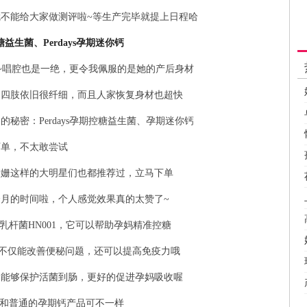
不能给大家做测评啦~等生产完毕就提上日程哈
益生菌、Perdays孕期迷你钙
~唱腔也是一绝，更令我佩服的是她的产后身材
，四肢依旧很纤细，而且人家恢复身材也超快
秘密：Perdays孕期控糖益生菌、孕期迷你钙
下单，不太敢尝试
靖姗这样的大明星们也都推荐过，立马下单
月的时间啦，个人感觉效果真的太赞了~
糖乳杆菌HN001，它可以帮助孕妈精准控糖
不仅能改善便秘问题，还可以提高免疫力哦
，能够保护活菌到肠，更好的促进孕妈吸收喔
儿，它和普通的孕期钙产品可不一样