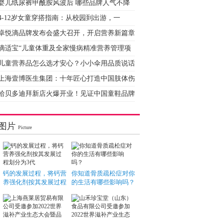
婴儿纸尿裤甲酰胺风波后 哪些品牌人气不降
4-12岁女童穿搭指南：从校园到出游，一
卓悦滴品牌发布会盛大召开，开启营养新篇章
滴适宝“儿童体重及全家慢病精准营养管理项
儿童营养品怎么选才安心？小小伞用品质说话
上海壹博医生集团：十年匠心打造中国肢体伤
哈贝多迪拜新店火爆开业！见证中国童鞋品牌
图片
Picture
钙的发展过程，将钙营
你知道骨质疏松症对你
养强化剂按其发展过程
的生活有哪些影响吗？