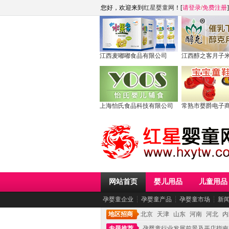
您好，欢迎来到
红星婴童网
！[
请登录
/
免费注册
]
江西麦嘟嘟食品有限公司
江西醇之客月子
上海怡氏食品科技有限公司
常熟市婴爵电子
网站首页
婴儿用品
儿童用品
孕婴童企业
┆
孕婴童产品
┆
孕婴童市场
┆
新
地区招商
北京
天津
山东
河南
河北
内
专题推荐
孕婴童行业发展前景及开店指南