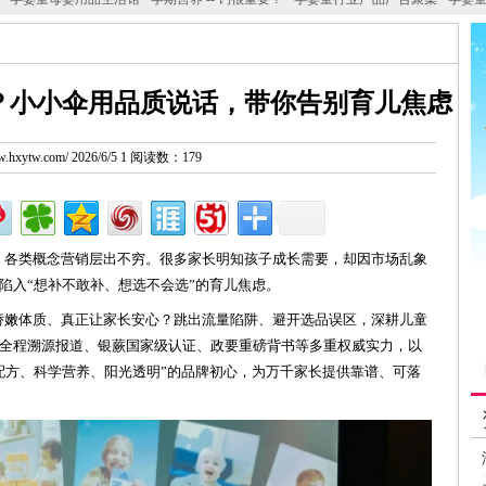
？小小伞用品质说话，带你告别育儿焦虑
ww.hxytw.com/ 2026/6/5 1 阅读数：179
，各类概念营销层出不穷。很多家长明知孩子成长需要，却因市场乱象
陷入“想补不敢补、想选不会选”的育儿焦虑。
嫩体质、真正让家长安心？跳出流量陷阱、避开选品误区，深耕儿童
全程溯源报道、银蕨国家级认证、政要重磅背书等多重权威实力，以
配方、科学营养、阳光透明”的品牌初心，为万千家长提供靠谱、可落