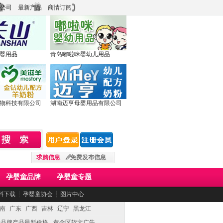
公司
最新产品
商情订阅
婴用品
青岛嘟啦咪婴幼儿用品
物科技有限公司
湖南迈亨母婴用品有限公司
求购信息
免费发布信息
孕婴童品牌
孕婴童专题
料下载
┆
孕婴童协会
┆
图片中心
南
广东
广西
吉林
辽宁
黑龙江
童品牌产品最新价格
黄金区软文广告