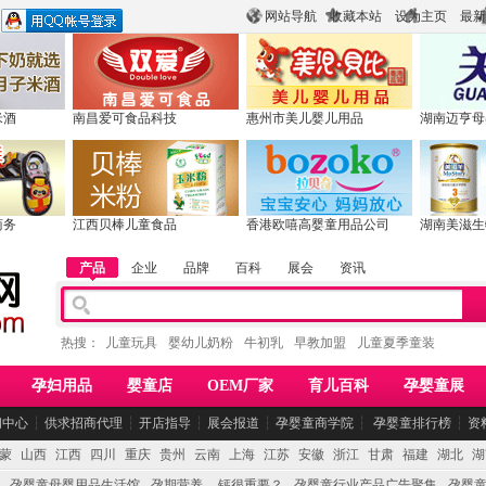
网站导航
收藏本站
设为主页
最新
米酒
南昌爱可食品科技
惠州市美儿婴儿用品
湖南迈亨母
商务
江西贝棒儿童食品
香港欧嘻高婴童用品公司
湖南美滋生
产品
企业
品牌
百科
展会
资讯
热搜：
儿童玩具
婴幼儿奶粉
牛初乳
早教加盟
儿童夏季童装
孕妇用品
婴童店
OEM厂家
育儿百科
孕婴童展
闻中心
┆
供求招商代理
┆
开店指导
┆
展会报道
┆
孕婴童商学院
┆
孕婴童排行榜
┆
资
蒙
山西
江西
四川
重庆
贵州
云南
上海
江苏
安徽
浙江
甘肃
福建
湖北
湖
孕婴童母婴用品生活馆
孕期营养 -- 钙很重要？
孕婴童行业产品广告聚集
孕婴