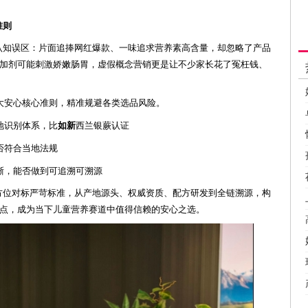
准则
认知误区：片面追捧网红爆款、一味追求营养素高含量，却忽略了产品
加剂可能刺激娇嫩肠胃，虚假概念营销更是让不少家长花了冤枉钱、
大安心核心准则，精准规避各类选品风险。
地识别体系，比
如新
西兰银蕨认证
否
符合
当地法规
晰，
能否做到
可追溯
可溯源
方位对标严苛标准，从产地源头、权威资质、配方研发到全链溯源，构
点，成为当下儿童营养赛道中值得信赖的安心之选。