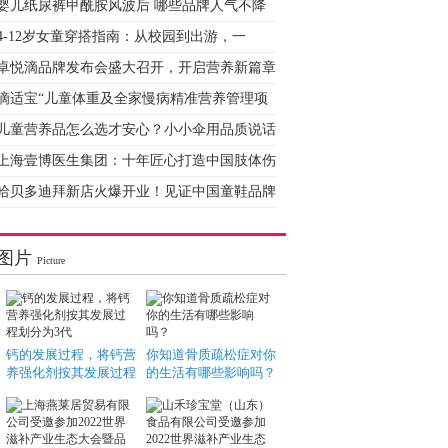
婴儿纸尿裤甲酰胺风波后 哪些品牌人气不降
4-12岁女童穿搭指南：从校园到出游，一
卓悦滴品牌发布会盛大召开，开启营养新篇章
滴适宝“儿童体重及全家慢病精准营养管理项
儿童营养品怎么选才安心？小小伞用品质说话
上海壹博医生集团：十年匠心打造中国肢体伤
哈贝多迪拜新店火爆开业！见证中国童鞋品牌
图片
Picture
钙的发展过程，将钙营
你知道骨质疏松症对你
养强化剂按其发展过程
的生活有哪些影响吗？