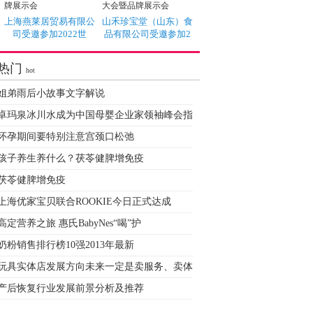
上海燕莱居贸易有限公
山禾珍宝堂（山东）食
司受邀参加2022世
品有限公司受邀参加2
热门
hot
姐弟雨后小故事文字解说
卓玛泉冰川水成为中国母婴企业家领袖峰会指
怀孕期间要特别注意宫颈口松弛
孩子养生养什么？茯苓健脾增免疫
茯苓健脾增免疫
上海优家宝贝联合ROOKIE今日正式达成
高定营养之旅 惠氏BabyNes“喝”护
奶粉销售排行榜10强2013年最新
玩具实体店发展方向未来一定是卖服务、卖体
产后恢复行业发展前景分析及推荐