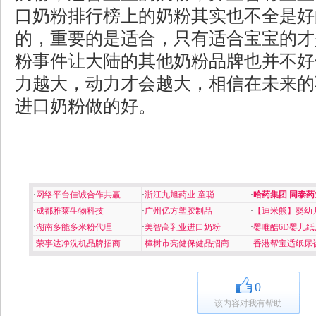
口奶粉排行榜上的奶粉其实也不全是好
的，重要的是适合，只有适合宝宝的才
粉事件让大陆的其他奶粉品牌也并不好
力越大，动力才会越大，相信在未来的
进口奶粉做的好。
·
网络平台佳诚合作共赢
·
浙江九旭药业 童聪
·
哈药集团 同泰药
·
成都雅莱生物科技
·
广州亿方塑胶制品
·
【迪米熊】婴幼
·
湖南多能多米粉代理
·
美智高乳业进口奶粉
·
婴唯酷6D婴儿纸
·
荣事达净洗机品牌招商
·
樟树市亮健保健品招商
·
香港帮宝适纸尿
0
该内容对我有帮助