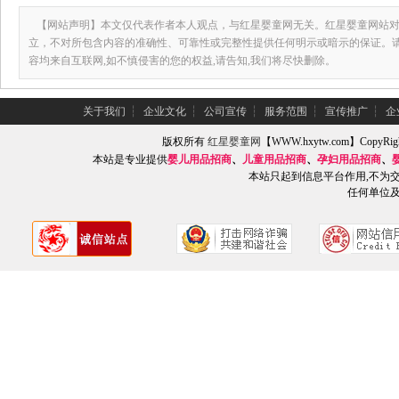
【网站声明】本文仅代表作者本人观点，与红星婴童网无关。红星婴童网站对
立，不对所包含内容的准确性、可靠性或完整性提供任何明示或暗示的保证。
容均来自互联网,如不慎侵害的您的权益,请告知,我们将尽快删除。
关于我们
┆
企业文化
┆
公司宣传
┆
服务范围
┆
宣传推广
┆
企
版权所有
红星婴童网
【WWW.hxytw.com】Copy
本站是专业提供
婴儿用品招商
、
儿童用品招商
、
孕妇用品招商
、
本站只起到信息平台作用,不为
任何单位