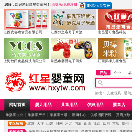
您好，欢迎来到
红星婴童网
！[
请登录
/
免费注册
]
江西麦嘟嘟食品有限公司
江西醇之客月子米酒
南昌爱可食品科技
上海怡氏食品科技有限公司
常熟市婴爵电子商务
江西贝棒儿童食品
产品
企业
品
热搜：
儿童玩具
婴幼
网站首页
婴儿用品
儿童用品
孕妇用品
婴童店
孕婴童企业
┆
孕婴童产品
┆
孕婴童市场
┆
新闻中心
┆
供求招商代理
┆
开店指导
地区招商
北京
天津
山东
河南
河北
内蒙
山西
江西
四川
重庆
贵州
专题推荐
孕婴童行业发展前景及开店指南
孕婴童母婴用品生活馆
孕期营养