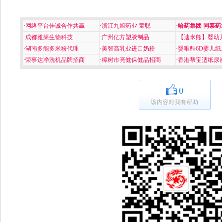
·
网络平台佳诚合作共赢
·
浙江九旭药业 童聪
·
哈药集团 同泰药
·
成都雅莱生物科技
·
广州亿方塑胶制品
·
【迪米熊】婴幼
·
湖南多能多米粉代理
·
美智高乳业进口奶粉
·
婴唯酷6D婴儿纸
·
荣事达净洗机品牌招商
·
樟树市亮健保健品招商
·
香港帮宝适纸尿
0
该内容对我有帮助