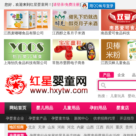
您好，欢迎来到
红星婴童网
！[
请登录
/
免费注册
]
江西麦嘟嘟食品有限公司
江西醇之客月子米酒
南昌爱可食品科技
上海怡氏食品科技有限公司
常熟市婴爵电子商务
江西贝棒儿童食品
产品
企业
品
热搜：
儿童玩具
婴幼
网站首页
婴儿用品
儿童用品
孕妇用品
婴童店
孕婴童企业
┆
孕婴童产品
┆
孕婴童市场
┆
新闻中心
┆
供求招商代理
┆
开店指导
地区招商
北京
天津
山东
河南
河北
内蒙
山西
江西
四川
重庆
贵州
专题推荐
孕婴童行业发展前景及开店指南
孕婴童母婴用品生活馆
孕期营养