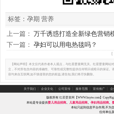
标签：
孕期 营养
上一篇：
万千诱惑打造全新绿色营销
下一篇：
孕妇可以用电热毯吗？
【网站声明】本文仅代表作者本人观点，与红星婴童网无关。红星婴童网站对
立，不对所包含内容的准确性、可靠性或完整性提供任何明示或暗示的保证。
容均来自互联网,如不慎侵害的您的权益,请告知,我们将尽快删除。
关于我们
┆
企业文化
┆
公司宣传
┆
服务范围
┆
宣传推广
┆
企
版权所有
红星婴童网
【WWW.hxytw.com】Copy
本站是专业提供
婴儿用品招商
、
儿童用品招商
、
孕妇用品招商
、
本站只起到信息平台作用,不为
任何单位