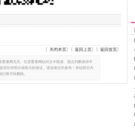
〖
关闭本页
〗〖
返回上页
〗〖
返回首页
〗
星婴童网无关。红星婴童网站对文中陈述、观点判断保持中
提供任何明示或暗示的保证。请读者仅作参考！本站部分内
,我们将尽快删除。