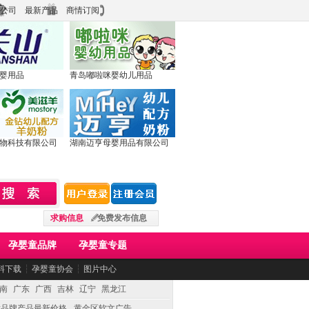
公司
最新产品
商情订阅
婴用品
青岛嘟啦咪婴幼儿用品
物科技有限公司
湖南迈亨母婴用品有限公司
求购信息
免费发布信息
孕婴童品牌
孕婴童专题
料下载
┆
孕婴童协会
┆
图片中心
南
广东
广西
吉林
辽宁
黑龙江
童品牌产品最新价格
黄金区软文广告