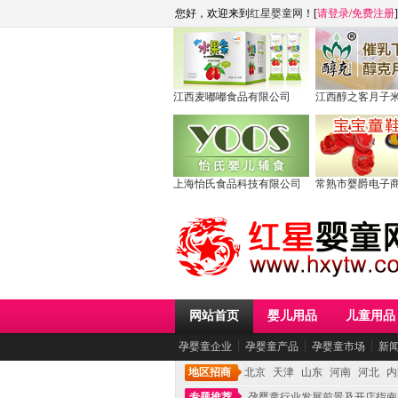
您好，欢迎来到
红星婴童网
！[
请登录
/
免费注册
]
江西麦嘟嘟食品有限公司
江西醇之客月子
上海怡氏食品科技有限公司
常熟市婴爵电子
网站首页
婴儿用品
儿童用品
孕婴童企业
┆
孕婴童产品
┆
孕婴童市场
┆
新
地区招商
北京
天津
山东
河南
河北
内
专题推荐
孕婴童行业发展前景及开店指南