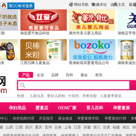
网站导航
收藏本站
设为主页
最新
米酒
南昌爱可食品科技
惠州市美儿婴儿用品
湖南迈亨母
商务
江西贝棒儿童食品
香港欧嘻高婴童用品公司
湖南美滋生
产品
企业
品牌
百科
展会
资讯
热搜：
儿童玩具
婴幼儿奶粉
牛初乳
早教加盟
儿童夏季童装
孕妇用品
婴童店
OEM厂家
育儿百科
孕婴童展
闻中心
┆
供求招商代理
┆
开店指导
┆
展会报道
┆
孕婴童商学院
┆
孕婴童排行榜
┆
资
蒙
山西
江西
四川
重庆
贵州
云南
上海
江苏
安徽
浙江
甘肃
福建
湖北
湖
孕婴童母婴用品生活馆
孕期营养 -- 钙很重要？
孕婴童行业产品广告聚集
孕婴