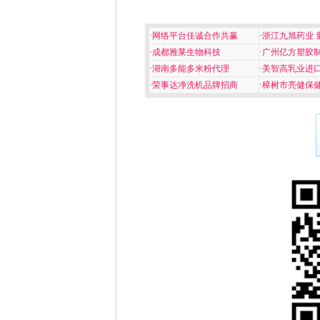
·
网络平台佳诚合作共赢
·
浙江九旭药业 
·
成都雅莱生物科技
·
广州亿方塑胶
·
湖南多能多米粉代理
·
美智高乳业进
·
荣事达净洗机品牌招商
·
樟树市亮健保