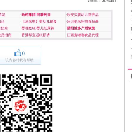
（编辑：爱动脑）
童聪
·
哈药集团 同泰药业
·
欣安贝婴幼儿营养品
制品
·
【迪米熊】婴幼儿辅食
·
乐贝姿米粉辅食招商
口奶粉
·
婴唯酷6D婴儿纸尿裤
·
骄阳兰多产后恢复
健品招商
·
香港帮宝适纸尿裤
·
江西麦嘟嘟食品代理
0
该内容对我有帮助