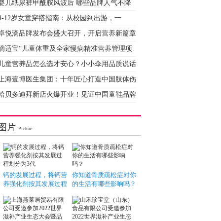
婴儿纸尿裤甲酰胺风波后 哪些品牌人气不降
4-12岁女童穿搭指南：从校园到出游，一
卓悦滴品牌发布会盛大召开，开启营养新篇章
滴适宝“儿童体重及全家慢病精准营养管理项
儿童营养品怎么选才安心？小小伞用品质说话
上海壹博医生集团：十年匠心打造中国肢体伤
哈贝多迪拜新店火爆开业！见证中国童鞋品牌
图片
Picture
钙的发展过程，将钙营
你知道骨质疏松症对你
养强化剂按其发展过程
的生活有哪些影响吗？