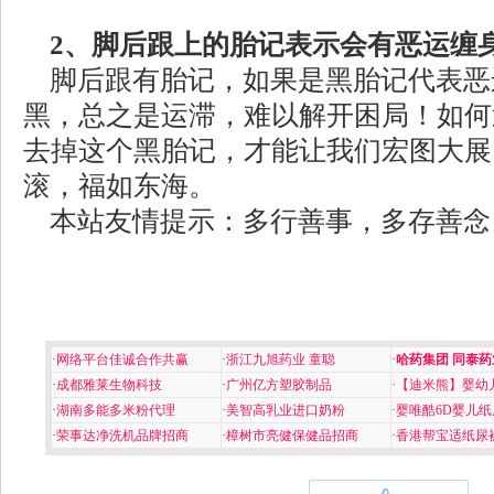
2、脚后跟上的胎记表示会有恶运缠
脚后跟有胎记，如果是黑胎记代表恶
黑，总之是运滞，难以解开困局！如何
去掉这个黑胎记，才能让我们宏图大展
滚，福如东海。
本站友情提示：多行善事，多存善念
·
网络平台佳诚合作共赢
·
浙江九旭药业 童聪
·
哈药集团 同泰药
·
成都雅莱生物科技
·
广州亿方塑胶制品
·
【迪米熊】婴幼
·
湖南多能多米粉代理
·
美智高乳业进口奶粉
·
婴唯酷6D婴儿纸
·
荣事达净洗机品牌招商
·
樟树市亮健保健品招商
·
香港帮宝适纸尿