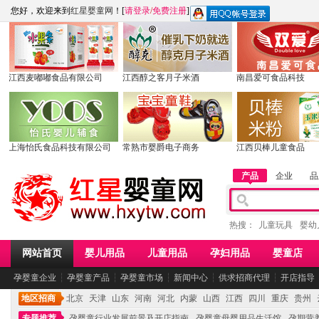
您好，欢迎来到
红星婴童网
！[
请登录
/
免费注册
]
江西麦嘟嘟食品有限公司
江西醇之客月子米酒
南昌爱可食品科技
上海怡氏食品科技有限公司
常熟市婴爵电子商务
江西贝棒儿童食品
产品
企业
品
热搜：
儿童玩具
婴幼
网站首页
婴儿用品
儿童用品
孕妇用品
婴童店
孕婴童企业
┆
孕婴童产品
┆
孕婴童市场
┆
新闻中心
┆
供求招商代理
┆
开店指导
地区招商
北京
天津
山东
河南
河北
内蒙
山西
江西
四川
重庆
贵州
专题推荐
孕婴童行业发展前景及开店指南
孕婴童母婴用品生活馆
孕期营养