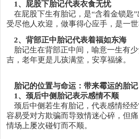
1、屁股下胎记代表衣食无忧
在屁股下生有胎记，是“含着金锁匙”
受尽他人欢迎，做事得心应手，是一世
2、背部正中胎记代表着福如东海
胎记生在背部正中间，喻意一生有少
吉，老年更是儿孩满堂，安享福缘。
胎记的位置与命运：带来霉运的胎记
1、颈后中侧胎记表示感情不顺
颈后中侧若生有胎记，代表感情经经
容易受对方欺骗而导致情迷心碎，但痛
情场上屡次碰钉而不顺。