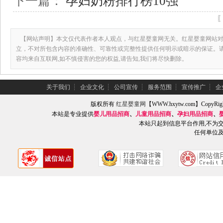
下一篇：
孕妇奶粉排行榜10强
【网站声明】本文仅代表作者本人观点，与红星婴童网无关。红星婴童网站对
立，不对所包含内容的准确性、可靠性或完整性提供任何明示或暗示的保证。
容均来自互联网,如不慎侵害的您的权益,请告知,我们将尽快删除。
关于我们
┆
企业文化
┆
公司宣传
┆
服务范围
┆
宣传推广
┆
企
版权所有
红星婴童网
【WWW.hxytw.com】Copy
本站是专业提供
婴儿用品招商
、
儿童用品招商
、
孕妇用品招商
、
本站只起到信息平台作用,不为
任何单位