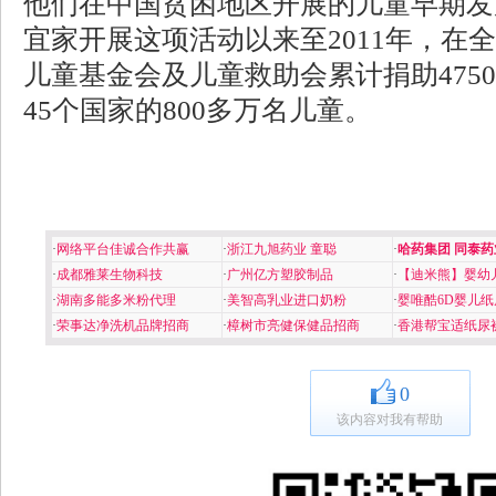
他们在中国贫困地区开展的儿童早期发展
宜家开展这项活动以来至2011年，在
儿童基金会及儿童救助会累计捐助475
45个国家的800多万名儿童。
·
网络平台佳诚合作共赢
·
浙江九旭药业 童聪
·
哈药集团 同泰药
·
成都雅莱生物科技
·
广州亿方塑胶制品
·
【迪米熊】婴幼
·
湖南多能多米粉代理
·
美智高乳业进口奶粉
·
婴唯酷6D婴儿纸
·
荣事达净洗机品牌招商
·
樟树市亮健保健品招商
·
香港帮宝适纸尿
0
该内容对我有帮助