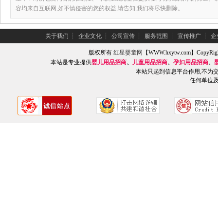
容均来自互联网,如不慎侵害的您的权益,请告知,我们将尽快删除。
关于我们
┆
企业文化
┆
公司宣传
┆
服务范围
┆
宣传推广
┆
企
版权所有
红星婴童网
【WWW.hxytw.com】Copy
本站是专业提供
婴儿用品招商
、
儿童用品招商
、
孕妇用品招商
、
本站只起到信息平台作用,不为
任何单位