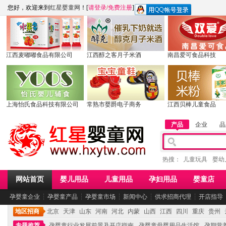
您好，欢迎来到
红星婴童网
！[
请登录
/
免费注册
]
江西麦嘟嘟食品有限公司
江西醇之客月子米酒
南昌爱可食品科技
上海怡氏食品科技有限公司
常熟市婴爵电子商务
江西贝棒儿童食品
产品
企业
品
热搜：
儿童玩具
婴幼
网站首页
婴儿用品
儿童用品
孕妇用品
婴童店
孕婴童企业
┆
孕婴童产品
┆
孕婴童市场
┆
新闻中心
┆
供求招商代理
┆
开店指导
地区招商
北京
天津
山东
河南
河北
内蒙
山西
江西
四川
重庆
贵州
专题推荐
孕婴童行业发展前景及开店指南
孕婴童母婴用品生活馆
孕期营养