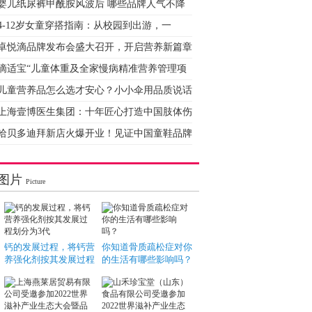
婴儿纸尿裤甲酰胺风波后 哪些品牌人气不降
4-12岁女童穿搭指南：从校园到出游，一
卓悦滴品牌发布会盛大召开，开启营养新篇章
滴适宝“儿童体重及全家慢病精准营养管理项
儿童营养品怎么选才安心？小小伞用品质说话
上海壹博医生集团：十年匠心打造中国肢体伤
哈贝多迪拜新店火爆开业！见证中国童鞋品牌
图片
Picture
钙的发展过程，将钙营
你知道骨质疏松症对你
养强化剂按其发展过程
的生活有哪些影响吗？