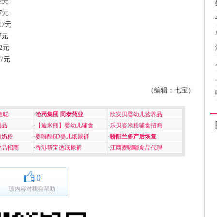
2元
7元
17元
7元
2元
7元
（编辑：七宝）
童聪
·
哈药集团 同泰药业
·
欣安贝婴幼儿营养品
制品
·
【迪米熊】婴幼儿辅食
·
乐贝姿米粉辅食招商
口奶粉
·
婴唯酷6D婴儿纸尿裤
·
骄阳兰多产后恢复
健品招商
·
香港帮宝适纸尿裤
·
江西麦嘟嘟食品代理
0
该内容对我有帮助