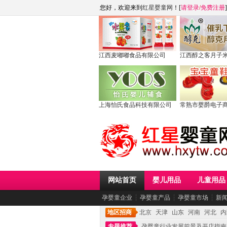
您好，欢迎来到
红星婴童网
！[
请登录
/
免费注册
]
江西麦嘟嘟食品有限公司
江西醇之客月子
上海怡氏食品科技有限公司
常熟市婴爵电子
网站首页
婴儿用品
儿童用品
孕婴童企业
┆
孕婴童产品
┆
孕婴童市场
┆
新
地区招商
北京
天津
山东
河南
河北
内
专题推荐
孕婴童行业发展前景及开店指南