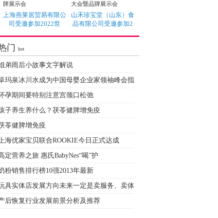
上海燕莱居贸易有限公
山禾珍宝堂（山东）食
司受邀参加2022世
品有限公司受邀参加2
热门
hot
姐弟雨后小故事文字解说
卓玛泉冰川水成为中国母婴企业家领袖峰会指
怀孕期间要特别注意宫颈口松弛
孩子养生养什么？茯苓健脾增免疫
茯苓健脾增免疫
上海优家宝贝联合ROOKIE今日正式达成
高定营养之旅 惠氏BabyNes“喝”护
奶粉销售排行榜10强2013年最新
玩具实体店发展方向未来一定是卖服务、卖体
产后恢复行业发展前景分析及推荐