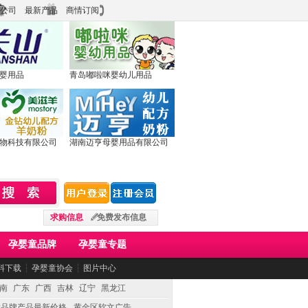
公司
最新产品
商情订阅
婴用品
青岛嘟啦咪婴幼儿用品
物科技有限公司
湖南迈亨母婴用品有限公司
求购信息
免费发布信息
孕婴童品牌
孕婴童专题
料下载
┆
孕婴童协会
┆
图片中心
南
广东
广西
吉林
辽宁
黑龙江
童品牌产品最新价格
黄金区软文广告