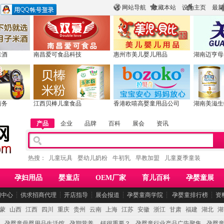
网站导航
收藏本站
设为主页
最新
米酒
南昌爱可食品科技
惠州市美儿婴儿用品
湖南迈亨母
商务
江西贝棒儿童食品
香港欧嘻高婴童用品公司
湖南美滋生
产品
企业
品牌
百科
展会
资讯
热搜：
儿童玩具
婴幼儿奶粉
牛初乳
早教加盟
儿童夏季童装
孕妇用品
婴童店
OEM厂家
育儿百科
孕婴童展
闻中心
┆
供求招商代理
┆
开店指导
┆
展会报道
┆
孕婴童商学院
┆
孕婴童排行榜
┆
资
蒙
山西
江西
四川
重庆
贵州
云南
上海
江苏
安徽
浙江
甘肃
福建
湖北
湖
孕婴童母婴用品生活馆
孕期营养 -- 钙很重要？
孕婴童行业产品广告聚集
孕婴