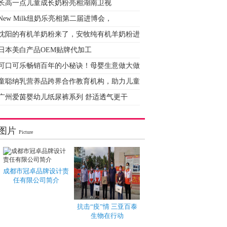
长高一点儿童成长奶粉亮相湖南卫视
New Milk纽奶乐亮相第二届进博会，
沈阳的有机羊奶粉来了，安牧纯有机羊奶粉进
日本美白产品OEM贴牌代加工
可口可乐畅销百年的小秘诀！母婴生意做大做
童聪纳乳营养品跨界合作教育机构，助力儿童
广州爱茵婴幼儿纸尿裤系列 舒适透气更干
图片
Picture
成都市冠卓品牌设计责
任有限公司简介
抗击“疫”情 三亚百泰
生物在行动