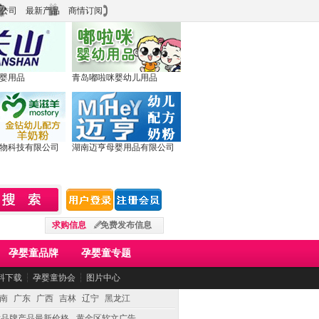
公司
最新产品
商情订阅
婴用品
青岛嘟啦咪婴幼儿用品
物科技有限公司
湖南迈亨母婴用品有限公司
求购信息
免费发布信息
孕婴童品牌
孕婴童专题
料下载
┆
孕婴童协会
┆
图片中心
南
广东
广西
吉林
辽宁
黑龙江
童品牌产品最新价格
黄金区软文广告