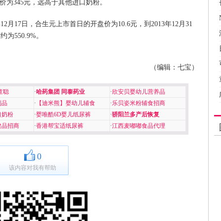
均价为345元，远高于其他进口奶粉。
2月17日，合生元上市首日的开盘价为10.6元，到2013年12月31
为550.9%。
（编辑：七宝）
童聪
·
哈药集团 同泰药业
·
欣安贝婴幼儿营养品
制品
·
【迪米熊】婴幼儿辅食
·
乐贝姿米粉辅食招商
口奶粉
·
婴唯酷6D婴儿纸尿裤
·
骄阳兰多产后恢复
健品招商
·
香港帮宝适纸尿裤
·
江西麦嘟嘟食品代理
0
该内容对我有帮助