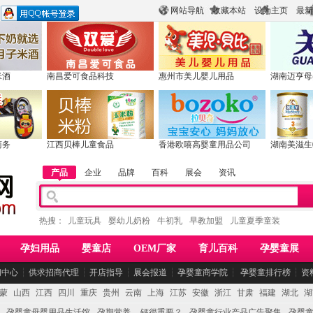
网站导航
收藏本站
设为主页
最新
米酒
南昌爱可食品科技
惠州市美儿婴儿用品
湖南迈亨母
商务
江西贝棒儿童食品
香港欧嘻高婴童用品公司
湖南美滋生
产品
企业
品牌
百科
展会
资讯
热搜：
儿童玩具
婴幼儿奶粉
牛初乳
早教加盟
儿童夏季童装
孕妇用品
婴童店
OEM厂家
育儿百科
孕婴童展
闻中心
┆
供求招商代理
┆
开店指导
┆
展会报道
┆
孕婴童商学院
┆
孕婴童排行榜
┆
资
蒙
山西
江西
四川
重庆
贵州
云南
上海
江苏
安徽
浙江
甘肃
福建
湖北
湖
孕婴童母婴用品生活馆
孕期营养 -- 钙很重要？
孕婴童行业产品广告聚集
孕婴