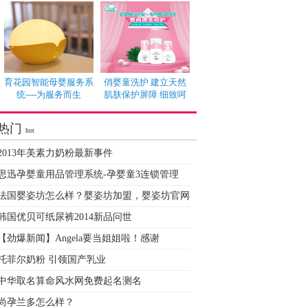
育花园智能母婴服务系
俏婴童洗护 建立天然
统----为服务而生
肌肤保护屏障 细致呵
热门
hot
2013年美素力奶粉最新事件
思迅孕婴童用品管理系统-孕婴童3连锁管理
法国婴姿坊怎么样？婴姿坊加盟，婴姿坊官网
韩国优贝可纸尿裤2014新品问世
【劲爆新闻】Angela要当姐姐啦！感谢
托菲尔奶粉 引领国产乳业
中华取名算命风水网免费起名测名
尚孕兰多怎么样？