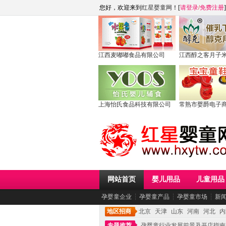
您好，欢迎来到
红星婴童网
！[
请登录
/
免费注册
]
江西麦嘟嘟食品有限公司
江西醇之客月子
上海怡氏食品科技有限公司
常熟市婴爵电子
网站首页
婴儿用品
儿童用品
孕婴童企业
┆
孕婴童产品
┆
孕婴童市场
┆
新
地区招商
北京
天津
山东
河南
河北
内
专题推荐
孕婴童行业发展前景及开店指南