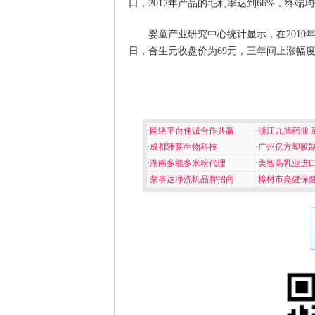
口，2012年产品的毛利率达到66%，终端
婴童产业研究中心统计显示，在2010年1
日，合生元收盘价为69元，三年间上涨幅度约
·
网络平台佳诚合作共赢
·
浙江九旭药业 
·
成都雅莱生物科技
·
广州亿方塑胶
·
湖南多能多米粉代理
·
美智高乳业进
·
荣事达净洗机品牌招商
·
樟树市亮健保