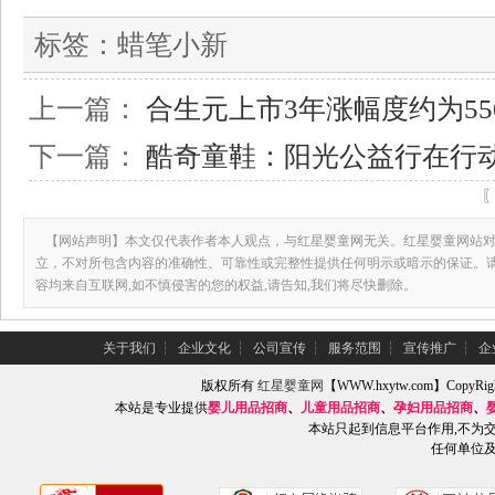
标签：
蜡笔小新
上一篇：
合生元上市3年涨幅度约为550
下一篇：
酷奇童鞋：阳光公益行在行
【网站声明】本文仅代表作者本人观点，与红星婴童网无关。红星婴童网站对
立，不对所包含内容的准确性、可靠性或完整性提供任何明示或暗示的保证。
容均来自互联网,如不慎侵害的您的权益,请告知,我们将尽快删除。
关于我们
┆
企业文化
┆
公司宣传
┆
服务范围
┆
宣传推广
┆
企
版权所有
红星婴童网
【WWW.hxytw.com】Copy
本站是专业提供
婴儿用品招商
、
儿童用品招商
、
孕妇用品招商
、
本站只起到信息平台作用,不为
任何单位