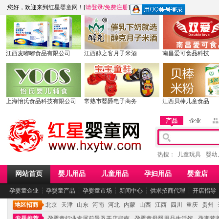
您好，欢迎来到
红星婴童网
！[
请登录
/
免费注册
]
江西麦嘟嘟食品有限公司
江西醇之客月子米酒
南昌爱可食品科技
上海怡氏食品科技有限公司
常熟市婴爵电子商务
江西贝棒儿童食品
产品
企业
品
热搜：
儿童玩具
婴幼
网站首页
婴儿用品
儿童用品
孕妇用品
婴童店
孕婴童企业
┆
孕婴童产品
┆
孕婴童市场
┆
新闻中心
┆
供求招商代理
┆
开店指导
地区招商
北京
天津
山东
河南
河北
内蒙
山西
江西
四川
重庆
贵州
专题推荐
孕婴童行业发展前景及开店指南
孕婴童母婴用品生活馆
孕期营养