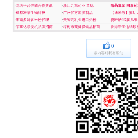
·
网络平台佳诚合作共赢
·
浙江九旭药业 童聪
·
哈药集团 同泰药
·
成都雅莱生物科技
·
广州亿方塑胶制品
·
【迪米熊】婴幼
·
湖南多能多米粉代理
·
美智高乳业进口奶粉
·
婴唯酷6D婴儿纸
·
荣事达净洗机品牌招商
·
樟树市亮健保健品招商
·
香港帮宝适纸尿
0
该内容对我有帮助