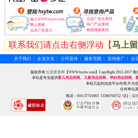
点击广告位查找
输入WWW.hxytw.com
热门产品查找
网上搜索
根据搜索查找
点击广告进入
联系我们请点击右侧浮动【
马上留
关于我们
企业文化
公司宣传
服务范围
宣传推广
企
┆
┆
┆
┆
┆
版权所有
红星婴童网
【WWW.hxytw.com】CopyRight 2012
本站是专业提供
婴儿用品招商
、
儿童用品招商
、
孕妇用品招商
、
本站只起到信息平台作用,不为
任何单位
电话：010-57741063 13366704752 QQ：3229