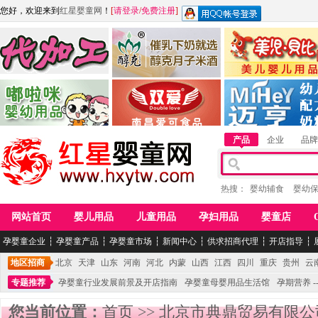
您好，欢迎来到
红星婴童网
！
[
请登录
/
免费注册
]
江西麦嘟嘟食品有限公司
江西醇之客月子米酒
惠州市美儿婴儿用品公
青岛嘟啦咪婴幼儿用品公司
南昌爱可食品科技有限公司
湖南迈亨母婴用品有限
产品
企业
品牌
热搜：
婴幼辅食
婴幼
网站首页
婴儿用品
儿童用品
孕妇用品
婴童店
孕婴童企业
┆
孕婴童产品
┆
孕婴童市场
┆
新闻中心
┆
供求招商代理
┆
开店指导
┆
地区招商
北京
天津
山东
河南
河北
内蒙
山西
江西
四川
重庆
贵州
云
专题推荐
孕婴童行业发展前景及开店指南
孕婴童母婴用品生活馆
孕期营养 -
您当前位置：
首页
>>
北京市典鼎贸易有限公