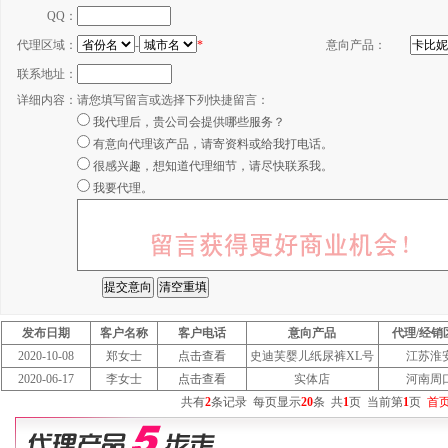
QQ：
代理区域：
-
*
意向产品：
联系地址：
详细内容：
请您填写留言或选择下列快捷留言：
我代理后，贵公司会提供哪些服务？
有意向代理该产品，请寄资料或给我打电话。
很感兴趣，想知道代理细节，请尽快联系我。
我要代理。
发布日期
客户名称
客户电话
意向产品
代理/经销
2020-10-08
郑女士
点击查看
史迪芙婴儿纸尿裤XL号
江苏淮
2020-06-17
李女士
点击查看
实体店
河南周
共有
2
条记录
每页显示
20
条
共
1
页
当前第
1
页
首