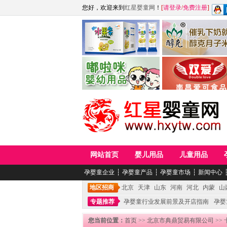
您好，欢迎来到
红星婴童网
！
[
请登录
/
免费注册
]
江西麦嘟嘟食品有限公司
江西醇之客月子米
青岛嘟啦咪婴幼儿用品公司
南昌爱可食品科技有限
网站首页
婴儿用品
儿童用品
孕婴童企业
┆
孕婴童产品
┆
孕婴童市场
┆
新闻中心
地区招商
北京
天津
山东
河南
河北
内蒙
山
专题推荐
孕婴童行业发展前景及开店指南
孕婴
您当前位置：
首页
>>
北京市典鼎贸易有限公司
>>