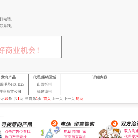
打电话。
联系我。
意向产品
代理/经销区域
详细内容
胎毛坠HX-B25
山西忻州
理商商贸公司
福建漳州
显示
20
条
共
1
页
当前第
1
页
首页
上一页
下一页
尾页
双方沟
点击广告位查找
电话咨询厂家
代理要
热门产品查找
页面留言咨询