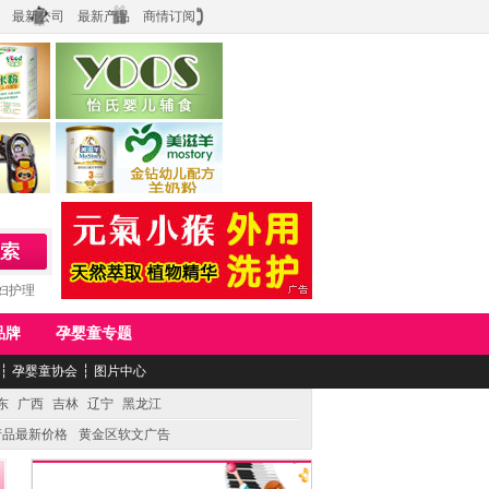
最新公司
最新产品
商情订阅
食品
上海怡氏食品科技有限公司
务公司
湖南美滋生物科技有限公司
妇护理
品牌
孕婴童专题
┆
孕婴童协会
┆
图片中心
东
广西
吉林
辽宁
黑龙江
产品最新价格
黄金区软文广告