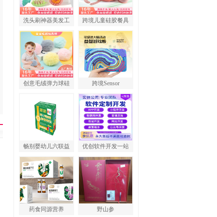
洗头刷神器美发工
跨境儿童硅胶餐具
创意毛绒弹力球硅
跨境Sensor
畅别婴幼儿六联益
优创软件开发一站
药食同源营养
野山参