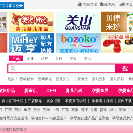
网站导航
收藏本站
设为主页
酒
惠州市美儿婴儿用品公司
陕西关山乳业有限公司
江西贝棒儿童
公司
湖南迈亨母婴用品有限公司
香港欧嘻高婴童用品公司
常熟市婴爵电子商
产品
企业
品牌
百科
展会
资讯
热搜：
婴幼辅食
婴幼保健
婴童护肤
儿童食品
婴幼洗护
婴幼防尿
孕
孕妇用品
婴童店
OEM
育儿百科
孕婴童展
孕婴童
┆
供求招商代理
┆
开店指导
┆
展会报道
┆
孕婴童商学院
┆
孕婴童排行榜
┆
资料下载
西
江西
四川
重庆
贵州
云南
上海
江苏
安徽
浙江
甘肃
福建
湖北
湖南
广
童母婴用品生活馆
孕期营养 -- 钙很重要？
孕婴童行业产品广告聚集
孕婴童品牌
 卡比妮白色女童裙