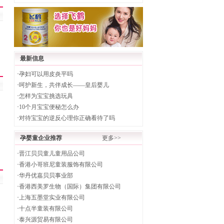
最新信息
·
孕妇可以用皮炎平吗
·
呵护新生，共伴成长——皇后婴儿
·
怎样为宝宝挑选玩具
·
10个月宝宝便秘怎么办
·
对待宝宝的逆反心理你正确看待了吗
孕婴童企业推荐
更多>>
·
晋江贝贝童儿童用品公司
·
香港小哥班尼童装服饰有限公司
·
华丹优嘉贝贝事业部
·
香港西美罗生物（国际）集团有限公司
·
上海五墨堂实业有限公司
·
十点半童装有限公司
·
泰兴源贸易有限公司