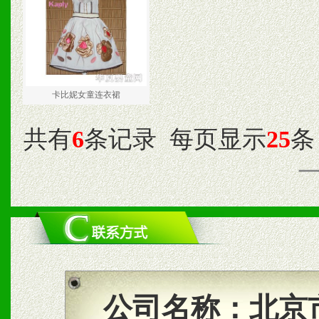
卡比妮女童连衣裙
共有
6
条记录
每页显示
25
条
公司名称：
北京