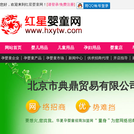
您好，欢迎来到
红星婴童网
！
[
请登录
/
免费注册
]
网站首页
婴儿用品
儿童用品
孕妇用品
婴童店
孕婴童企业
┆
孕婴童产品
┆
孕婴童市场
┆
新闻中心
┆
供求招商代理
┆
开店指导
┆
北京市典鼎贸易有限公