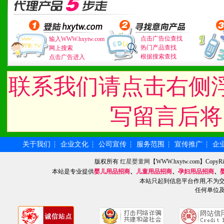
点击广告位查找
输入WWW.hxytw.com
热门产品查找
网上搜索
根据搜索查找
点击广告进入
联系我们请点击右侧
写留言后将
关于我们
企业文化
公司宣传
服务范围
宣传推广
企
┆
┆
┆
┆
┆
版权所有
红星婴童网
【WWW.hxytw.com】Cop
本站是专业提供
婴儿用品招商
、
儿童用品招商
、
孕妇用品招商
、
本站只起到信息平台作用,不为
任何单位