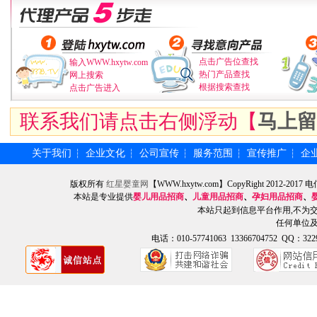
点击广告位查找
输入WWW.hxytw.com
热门产品查找
网上搜索
根据搜索查找
点击广告进入
联系我们请点击右侧浮动【
马上留
关于我们
企业文化
公司宣传
服务范围
宣传推广
企
┆
┆
┆
┆
┆
版权所有
红星婴童网
【WWW.hxytw.com】CopyRight 2012
本站是专业提供
婴儿用品招商
、
儿童用品招商
、
孕妇用品招商
、
本站只起到信息平台作用,不为
任何单位
电话：010-57741063 13366704752 QQ：3229