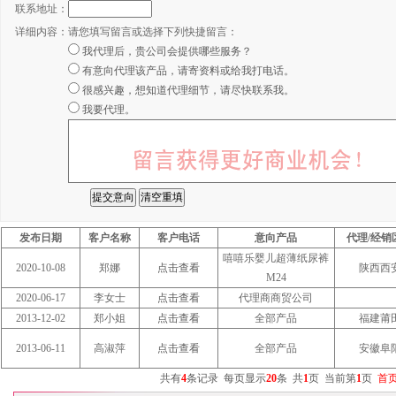
联系地址：
详细内容：
请您填写留言或选择下列快捷留言：
我代理后，贵公司会提供哪些服务？
有意向代理该产品，请寄资料或给我打电话。
很感兴趣，想知道代理细节，请尽快联系我。
我要代理。
发布日期
客户名称
客户电话
意向产品
代理/经销
嘻嘻乐婴儿超薄纸尿裤
2020-10-08
郑娜
点击查看
陕西西
M24
2020-06-17
李女士
点击查看
代理商商贸公司
2013-12-02
郑小姐
点击查看
全部产品
福建莆
2013-06-11
高淑萍
点击查看
全部产品
安徽阜
共有
4
条记录
每页显示
20
条
共
1
页
当前第
1
页
首