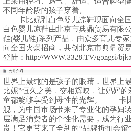
上采用轻巧、透气、舒适、适合脚型
不同年龄段的孩子穿着。
卡比妮乳白色婴儿凉鞋现面向全国
白色婴儿凉鞋由北京市典鼎贸易有限公
鞋(婴儿鞋)系列产品，由众多育儿专
向全国火爆招商，共创北京市典鼎贸
登陆：
http://WWW.3328.TV/gongsi/bjka
公司介绍
世界上最纯的是孩子的眼睛，世界上最
比妮”恒久之美，交相辉映，让妈妈的
童都能够享受到母性的光辉。 卡比
舰，为中国市场带来了专业化的孕妇
层满足消费者的个性化需要，成为行
贵！它更带来了全新的“品牌折扣会馆