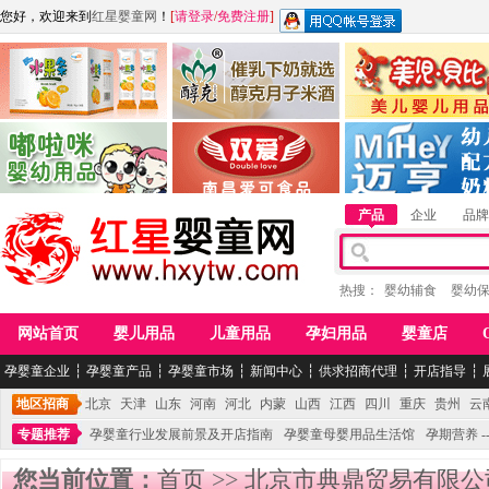
您好，欢迎来到
红星婴童网
！
[
请登录
/
免费注册
]
江西麦嘟嘟食品有限公司
江西醇之客月子米酒
惠州市美儿婴儿用品公
青岛嘟啦咪婴幼儿用品公司
南昌爱可食品科技有限公司
湖南迈亨母婴用品有限
产品
企业
品牌
热搜：
婴幼辅食
婴幼
网站首页
婴儿用品
儿童用品
孕妇用品
婴童店
孕婴童企业
┆
孕婴童产品
┆
孕婴童市场
┆
新闻中心
┆
供求招商代理
┆
开店指导
┆
地区招商
北京
天津
山东
河南
河北
内蒙
山西
江西
四川
重庆
贵州
云
专题推荐
孕婴童行业发展前景及开店指南
孕婴童母婴用品生活馆
孕期营养 -
您当前位置：
首页
>>
北京市典鼎贸易有限公