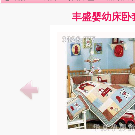
丰盛婴幼床卧