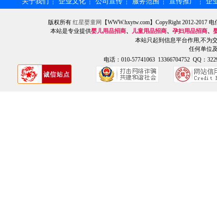
关于我们
企业文化
公司宣传
服务范围
宣传推广
企
┆
┆
┆
┆
┆
版权所有
红星婴童网
【WWW.hxytw.com】CopyRight 2012
本站是专业提供
婴儿用品招商
、
儿童用品招商
、
孕妇用品招商
、
本站只起到信息平台作用,不为
任何单位
电话：010-57741063 13366704752 QQ：3229