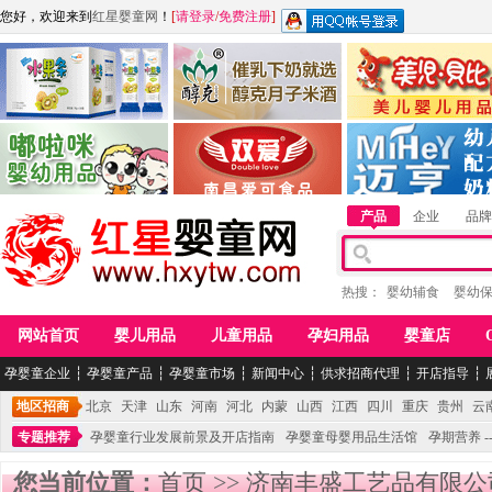
您好，欢迎来到
红星婴童网
！
[
请登录
/
免费注册
]
江西麦嘟嘟食品有限公司
江西醇之客月子米酒
惠州市美儿婴儿用品公
青岛嘟啦咪婴幼儿用品公司
南昌爱可食品科技有限公司
湖南迈亨母婴用品有限
产品
企业
品牌
热搜：
婴幼辅食
婴幼
网站首页
婴儿用品
儿童用品
孕妇用品
婴童店
孕婴童企业
┆
孕婴童产品
┆
孕婴童市场
┆
新闻中心
┆
供求招商代理
┆
开店指导
┆
地区招商
北京
天津
山东
河南
河北
内蒙
山西
江西
四川
重庆
贵州
云
专题推荐
孕婴童行业发展前景及开店指南
孕婴童母婴用品生活馆
孕期营养 -
您当前位置：
首页
>>
济南丰盛工艺品有限公