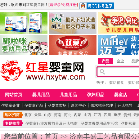
您好，欢迎来到
红星婴童网
！
[
请登录
/
免费注册
]
江西麦嘟嘟食品有限公司
江西醇之客月子米酒
惠州市美儿婴儿用品公
青岛嘟啦咪婴幼儿用品公司
南昌爱可食品科技有限公司
湖南迈亨母婴用品有限
产品
企业
品牌
热搜：
婴幼辅食
婴幼
网站首页
婴儿用品
儿童用品
孕妇用品
婴童店
孕婴童企业
┆
孕婴童产品
┆
孕婴童市场
┆
新闻中心
┆
供求招商代理
┆
开店指导
┆
地区招商
北京
天津
山东
河南
河北
内蒙
山西
江西
四川
重庆
贵州
云
专题推荐
孕婴童行业发展前景及开店指南
孕婴童母婴用品生活馆
孕期营养 -
您当前位置：
首页
>>
济南丰盛工艺品有限公