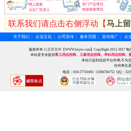
热门产品查找
网上搜索
根据搜索查找
点击广告进入
联系我们请点击右侧浮动【
马上留
关于我们
企业文化
公司宣传
服务范围
宣传推广
企
┆
┆
┆
┆
┆
版权所有
红星婴童网
【WWW.hxytw.com】CopyRight 2012
本站是专业提供
婴儿用品招商
、
儿童用品招商
、
孕妇用品招商
、
本站只起到信息平台作用,不为
任何单位
电话：010-57741063 13366704752 QQ：3229