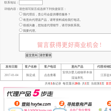
联系地址：
详细内容：
请您填写留言或选择下列快捷留言：
我代理后，贵公司会提供哪些服务？
有意向代理该产品，请寄资料或给我打电话。
很感兴趣，想知道代理细节，请尽快联系我。
我要代理。
发布日期
客户名称
客户电话
意向产品
代理/经销
安琪尔婴儿植物草本保
2017-01-04
陈定成
点击查看
江苏盐
湿滋养乳
共有
1
条记录
每页显示
20
条
共
1
页
当前第
1
页
首
点击广告位查找
输入WWW.hxytw.com