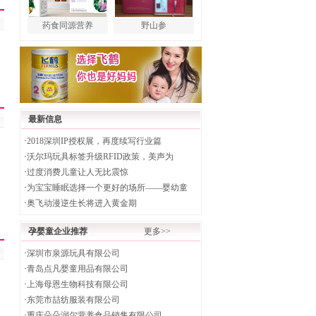
药食同源营养
野山参
最新信息
·
2018深圳IP授权展，再度续写行业篇
·
沃尔玛玩具标签升级RFID政策，美声为
·
过度消费儿童让人无比震惊
·
为宝宝睡眠选择一个更好的场所——婴幼童
·
奥飞动漫逆生长将进入黄金期
孕婴童企业推荐
更多>>
·
深圳市泉源玩具有限公司
·
青岛点凡婴童用品有限公司
·
上海母恩生物科技有限公司
·
东莞市喆纺服装有限公司
·
重庆朵朵润尔营养食品销售有限公司