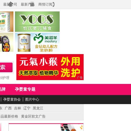
最新公司
最新产品
商情订阅
食品
上海怡氏食品科技有限公司
务公司
湖南美滋生物科技有限公司
妇护理
品牌
孕婴童专题
┆
孕婴童协会
┆
图片中心
东
广西
吉林
辽宁
黑龙江
产品最新价格
黄金区软文广告