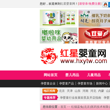
您好，欢迎来到
红星婴童网
！
[
请登录
/
免费注册
]
江西麦嘟嘟食品有限公司
江西醇之客月子米
青岛嘟啦咪婴幼儿用品公司
南昌爱可食品科技有限
网站首页
婴儿用品
儿童用品
孕婴童企业
┆
孕婴童产品
┆
孕婴童市场
┆
新闻中心
地区招商
北京
天津
山东
河南
河北
内蒙
山
专题推荐
孕婴童行业发展前景及开店指南
孕婴
您当前位置：
首页
>>
红猫蓝兔(北京)医药技术有限