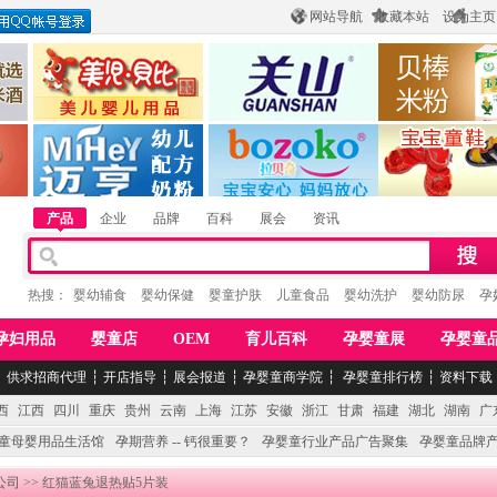
网站导航
收藏本站
设为主页
酒
惠州市美儿婴儿用品公司
陕西关山乳业有限公司
江西贝棒儿童
公司
湖南迈亨母婴用品有限公司
香港欧嘻高婴童用品公司
常熟市婴爵电子商
产品
企业
品牌
百科
展会
资讯
热搜：
婴幼辅食
婴幼保健
婴童护肤
儿童食品
婴幼洗护
婴幼防尿
孕
孕妇用品
婴童店
OEM
育儿百科
孕婴童展
孕婴童
┆
供求招商代理
┆
开店指导
┆
展会报道
┆
孕婴童商学院
┆
孕婴童排行榜
┆
资料下载
西
江西
四川
重庆
贵州
云南
上海
江苏
安徽
浙江
甘肃
福建
湖北
湖南
广
童母婴用品生活馆
孕期营养 -- 钙很重要？
孕婴童行业产品广告聚集
孕婴童品牌
公司
>> 红猫蓝兔退热贴5片装