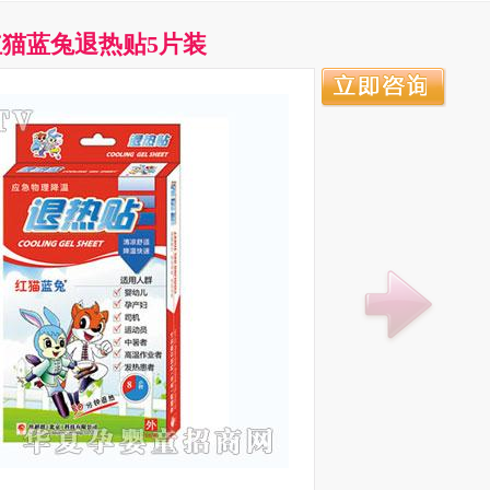
红猫蓝兔退热贴5片装