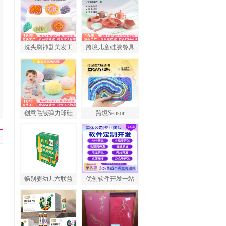
洗头刷神器美发工
跨境儿童硅胶餐具
创意毛绒弹力球硅
跨境Sensor
畅别婴幼儿六联益
优创软件开发一站