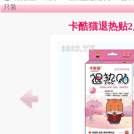
只装
卡酷猫退热贴