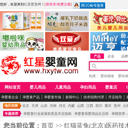
您好，欢迎来到
红星婴童网
！
[
请登录
/
免费注册
]
江西麦嘟嘟食品有限公司
江西醇之客月子米酒
惠州市美儿婴儿用品公
青岛嘟啦咪婴幼儿用品公司
南昌爱可食品科技有限公司
湖南迈亨母婴用品有限
产品
企业
品牌
热搜：
婴幼辅食
婴幼
网站首页
婴儿用品
儿童用品
孕妇用品
婴童店
孕婴童企业
┆
孕婴童产品
┆
孕婴童市场
┆
新闻中心
┆
供求招商代理
┆
开店指导
┆
地区招商
北京
天津
山东
河南
河北
内蒙
山西
江西
四川
重庆
贵州
云
专题推荐
孕婴童行业发展前景及开店指南
孕婴童母婴用品生活馆
孕期营养 -
您当前位置：
首页
>>
红猫蓝兔(北京)医药技