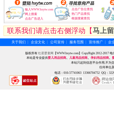
点击广告位查找
输入WWW.hxytw.com
热门产品查找
网上搜索
根据搜索查找
点击广告进入
联系我们请点击右侧浮动【
马上留
关于我们
企业文化
公司宣传
服务范围
宣传推广
企
┆
┆
┆
┆
┆
版权所有
红星婴童网
【WWW.hxytw.com】CopyRight 2012
本站是专业提供
婴儿用品招商
、
儿童用品招商
、
孕妇用品招商
、
本站只起到信息平台作用,不为
任何单位
电话：010-57741063 13366704752 QQ：3229