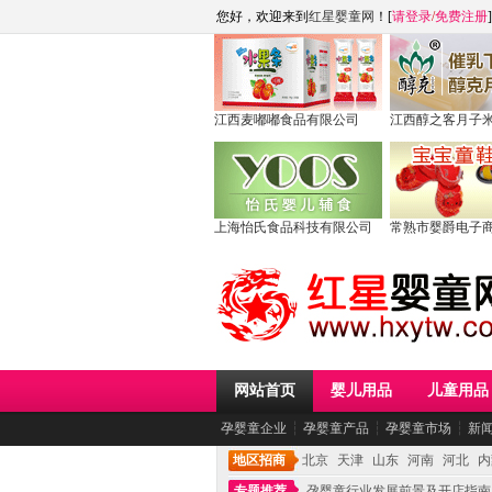
您好，欢迎来到
红星婴童网
！[
请登录
/
免费注册
]
江西麦嘟嘟食品有限公司
江西醇之客月子
上海怡氏食品科技有限公司
常熟市婴爵电子
网站首页
婴儿用品
儿童用品
孕婴童企业
┆
孕婴童产品
┆
孕婴童市场
┆
新
地区招商
北京
天津
山东
河南
河北
内
专题推荐
孕婴童行业发展前景及开店指南