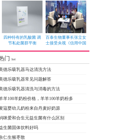
四种特有的乳酸菌 调
百泰生物董事长张立女
节私处菌群平衡
士接受央视《信用中国
热门
hot
美德乐吸乳器马达清洗方法
美德乐吸乳器常见问题解答
美德乐吸乳器清洗与消毒的方法
羊羊100羊奶粉价格，羊羊100羊奶粉多
麦寇婴幼儿奶粉来自丹麦好奶源
妈咪爱和合生元益生菌有什么区别
益生菌固体饮料好吗
余仁生猴枣散