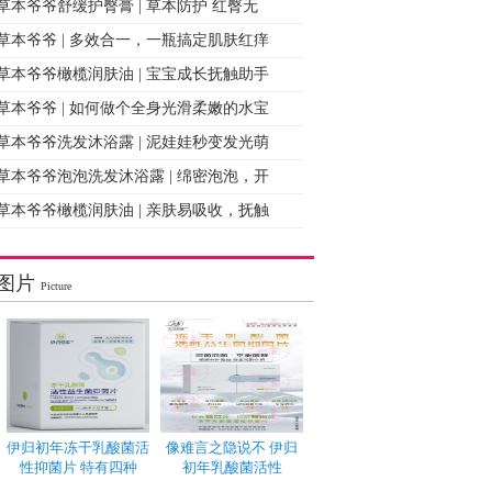
草本爷爷舒缓护臀膏 | 草本防护 红臀无
草本爷爷 | 多效合一，一瓶搞定肌肤红痒
草本爷爷橄榄润肤油 | 宝宝成长抚触助手
草本爷爷 | 如何做个全身光滑柔嫩的水宝
草本爷爷洗发沐浴露 | 泥娃娃秒变发光萌
草本爷爷泡泡洗发沐浴露 | 绵密泡泡，开
草本爷爷橄榄润肤油 | 亲肤易吸收，抚触
图片
Picture
伊归初年冻干乳酸菌活
像难言之隐说不 伊归
性抑菌片 特有四种
初年乳酸菌活性