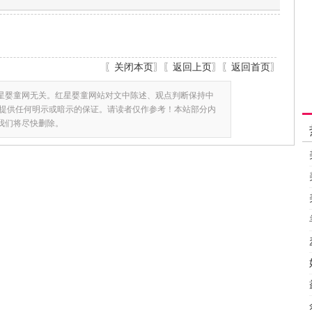
〖
关闭本页
〗〖
返回上页
〗〖
返回首页
〗
星婴童网无关。红星婴童网站对文中陈述、观点判断保持中
提供任何明示或暗示的保证。请读者仅作参考！本站部分内
,我们将尽快删除。