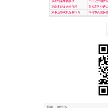
·
成都雅莱生物科技
·
广州亿方塑胶
·
湖南多能多米粉代理
·
美智高乳业进
·
荣事达净洗机品牌招商
·
樟树市亮健保
标签：
学饮杯