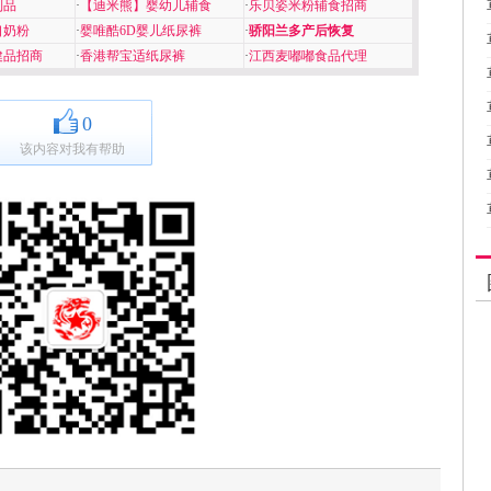
制品
·
【迪米熊】婴幼儿辅食
·
乐贝姿米粉辅食招商
口奶粉
·
婴唯酷6D婴儿纸尿裤
·
骄阳兰多产后恢复
健品招商
·
香港帮宝适纸尿裤
·
江西麦嘟嘟食品代理
0
该内容对我有帮助