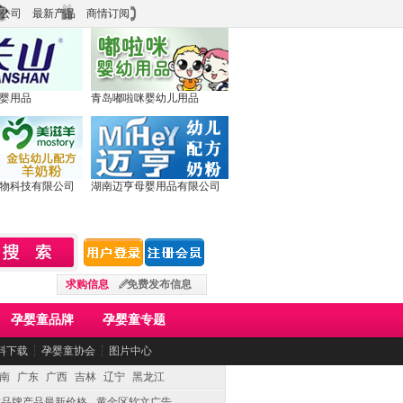
公司
最新产品
商情订阅
婴用品
青岛嘟啦咪婴幼儿用品
物科技有限公司
湖南迈亨母婴用品有限公司
求购信息
免费发布信息
孕婴童品牌
孕婴童专题
料下载
┆
孕婴童协会
┆
图片中心
南
广东
广西
吉林
辽宁
黑龙江
童品牌产品最新价格
黄金区软文广告