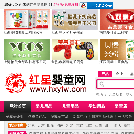
您好，欢迎来到
红星婴童网
！[
请登录
/
免费注册
]
江西麦嘟嘟食品有限公司
江西醇之客月子米酒
南昌爱可食品科技
上海怡氏食品科技有限公司
常熟市婴爵电子商务
江西贝棒儿童食品
产品
企业
品
热搜：
儿童玩具
婴幼
网站首页
婴儿用品
儿童用品
孕妇用品
婴童店
孕婴童企业
┆
孕婴童产品
┆
孕婴童市场
┆
新闻中心
┆
供求招商代理
┆
开店指导
地区招商
北京
天津
山东
河南
河北
内蒙
山西
江西
四川
重庆
贵州
专题推荐
孕婴童行业发展前景及开店指南
孕婴童母婴用品生活馆
孕期营养