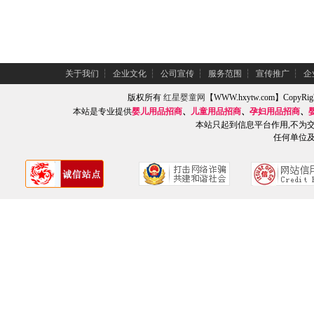
关于我们
┆
企业文化
┆
公司宣传
┆
服务范围
┆
宣传推广
┆
企
版权所有
红星婴童网
【WWW.hxytw.com】Copy
本站是专业提供
婴儿用品招商
、
儿童用品招商
、
孕妇用品招商
、
本站只起到信息平台作用,不为
任何单位