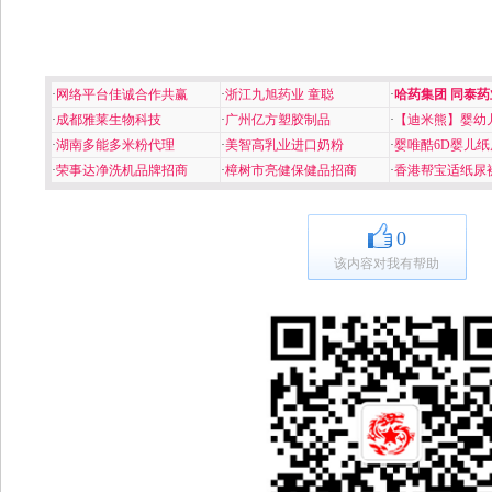
·
网络平台佳诚合作共赢
·
浙江九旭药业 童聪
·
哈药集团 同泰药
·
成都雅莱生物科技
·
广州亿方塑胶制品
·
【迪米熊】婴幼
·
湖南多能多米粉代理
·
美智高乳业进口奶粉
·
婴唯酷6D婴儿纸
·
荣事达净洗机品牌招商
·
樟树市亮健保健品招商
·
香港帮宝适纸尿
0
该内容对我有帮助