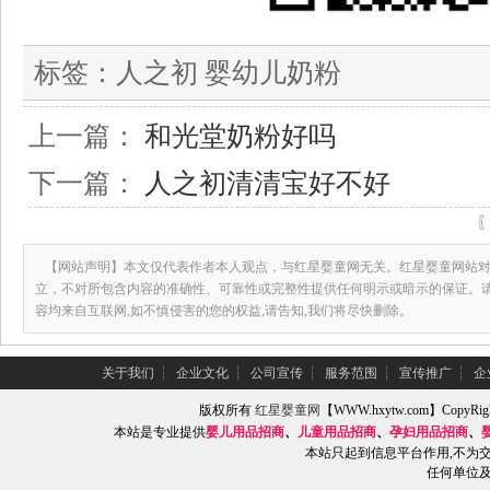
标签：
人之初 婴幼儿奶粉
上一篇：
和光堂奶粉好吗
下一篇：
人之初清清宝好不好
【网站声明】本文仅代表作者本人观点，与红星婴童网无关。红星婴童网站对
立，不对所包含内容的准确性、可靠性或完整性提供任何明示或暗示的保证。
容均来自互联网,如不慎侵害的您的权益,请告知,我们将尽快删除。
关于我们
┆
企业文化
┆
公司宣传
┆
服务范围
┆
宣传推广
┆
企
版权所有
红星婴童网
【WWW.hxytw.com】Copy
本站是专业提供
婴儿用品招商
、
儿童用品招商
、
孕妇用品招商
、
本站只起到信息平台作用,不为
任何单位