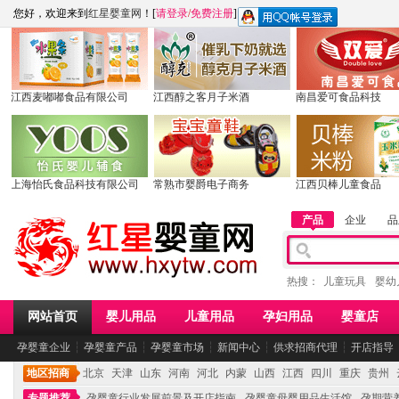
您好，欢迎来到
红星婴童网
！[
请登录
/
免费注册
]
江西麦嘟嘟食品有限公司
江西醇之客月子米酒
南昌爱可食品科技
上海怡氏食品科技有限公司
常熟市婴爵电子商务
江西贝棒儿童食品
产品
企业
品
热搜：
儿童玩具
婴幼
网站首页
婴儿用品
儿童用品
孕妇用品
婴童店
孕婴童企业
┆
孕婴童产品
┆
孕婴童市场
┆
新闻中心
┆
供求招商代理
┆
开店指导
地区招商
北京
天津
山东
河南
河北
内蒙
山西
江西
四川
重庆
贵州
专题推荐
孕婴童行业发展前景及开店指南
孕婴童母婴用品生活馆
孕期营养