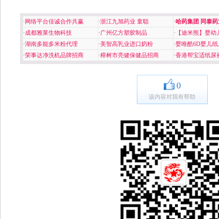
·
网络平台佳诚合作共赢
·
浙江九旭药业 童聪
·
哈药集团 同泰药
·
成都雅莱生物科技
·
广州亿方塑胶制品
·
【迪米熊】婴幼
·
湖南多能多米粉代理
·
美智高乳业进口奶粉
·
婴唯酷6D婴儿纸
·
荣事达净洗机品牌招商
·
樟树市亮健保健品招商
·
香港帮宝适纸尿
0
该内容对我有帮助