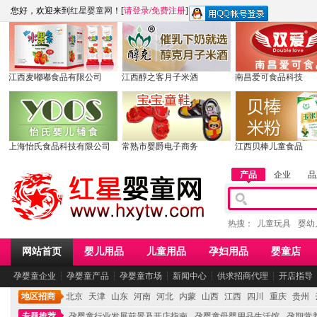
您好，欢迎来到
红星婴童网
！[
请登录
/
免费注册
]
江西麦嘟嘟食品有限公司
江西醇之客月子米酒
南昌爱可食品科技
上海怡氏食品科技有限公司
常熟市婴爵电子商务
江西贝棒儿童食品
产品
企业
品
热搜：
儿童玩具
婴幼
网站首页
婴儿用品
儿童用品
孕妇用品
婴童店
孕婴童企业
┆
孕婴童产品
┆
孕婴童市场
┆
新闻中心
┆
供求招商代理
┆
开店指导
地区招商
北京
天津
山东
河南
河北
内蒙
山西
江西
四川
重庆
贵州
专题推荐
孕婴童行业发展前景及开店指南
孕婴童母婴用品生活馆
孕期营养