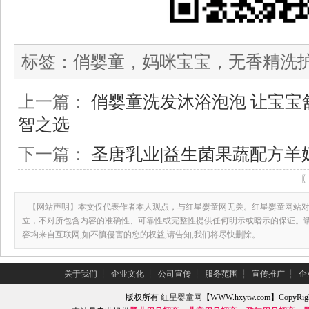
标签：
俏婴童，妈咪宝宝，无香精洗
上一篇：
俏婴童洗发沐浴泡泡 让宝宝
智之选
下一篇：
圣唐乳业|益生菌果蔬配方羊
【网站声明】本文仅代表作者本人观点，与红星婴童网无关。红星婴童网站对
立，不对所包含内容的准确性、可靠性或完整性提供任何明示或暗示的保证。
容均来自互联网,如不慎侵害的您的权益,请告知,我们将尽快删除。
关于我们
┆
企业文化
┆
公司宣传
┆
服务范围
┆
宣传推广
┆
企
版权所有
红星婴童网
【WWW.hxytw.com】Copy