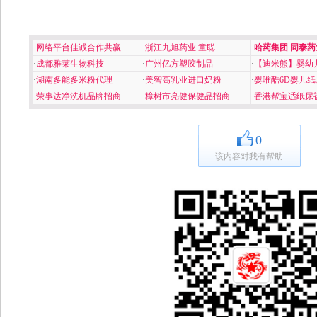
·
网络平台佳诚合作共赢
·
浙江九旭药业 童聪
·
哈药集团 同泰药
·
成都雅莱生物科技
·
广州亿方塑胶制品
·
【迪米熊】婴幼
·
湖南多能多米粉代理
·
美智高乳业进口奶粉
·
婴唯酷6D婴儿纸
·
荣事达净洗机品牌招商
·
樟树市亮健保健品招商
·
香港帮宝适纸尿
0
该内容对我有帮助