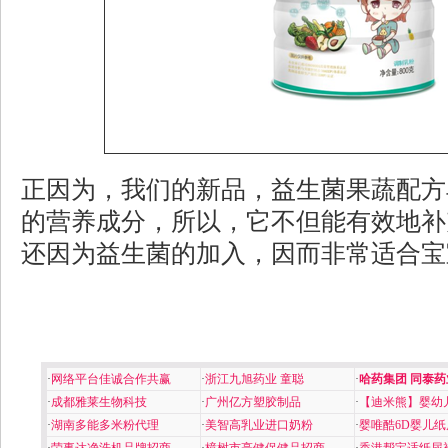
正因为，我们的新品，益生菌果蔬配方
的营养成分，所以，它不但能有效地补
还因为益生菌的加入，因而非常适合宝
·
网络平台佳诚合作共赢
·
浙江九旭药业 童聪
·
哈药集团 同泰药
·
成都雅莱生物科技
·
广州亿方塑胶制品
·
【迪米熊】婴幼
·
湖南多能多米粉代理
·
美智高乳业进口奶粉
·
婴唯酷6D婴儿纸