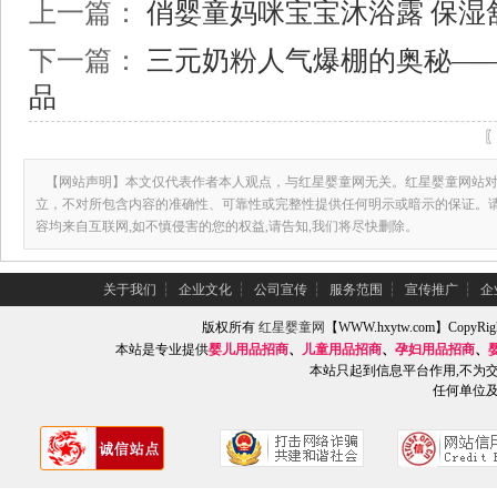
上一篇：
俏婴童妈咪宝宝沐浴露 保湿
下一篇：
三元奶粉人气爆棚的奥秘—
品
【网站声明】本文仅代表作者本人观点，与红星婴童网无关。红星婴童网站对
立，不对所包含内容的准确性、可靠性或完整性提供任何明示或暗示的保证。
容均来自互联网,如不慎侵害的您的权益,请告知,我们将尽快删除。
关于我们
┆
企业文化
┆
公司宣传
┆
服务范围
┆
宣传推广
┆
企
版权所有
红星婴童网
【WWW.hxytw.com】Copy
本站是专业提供
婴儿用品招商
、
儿童用品招商
、
孕妇用品招商
、
本站只起到信息平台作用,不为
任何单位