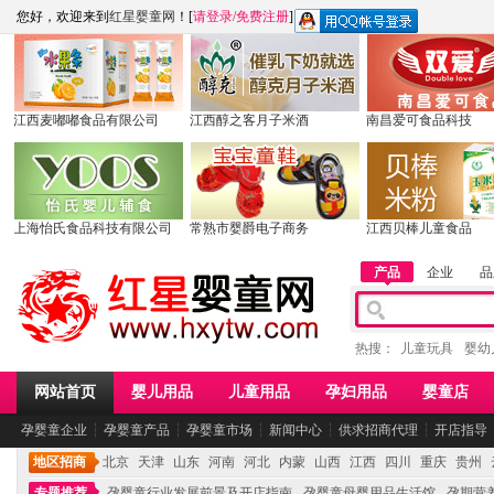
您好，欢迎来到
红星婴童网
！[
请登录
/
免费注册
]
江西麦嘟嘟食品有限公司
江西醇之客月子米酒
南昌爱可食品科技
上海怡氏食品科技有限公司
常熟市婴爵电子商务
江西贝棒儿童食品
产品
企业
品
热搜：
儿童玩具
婴幼
网站首页
婴儿用品
儿童用品
孕妇用品
婴童店
孕婴童企业
┆
孕婴童产品
┆
孕婴童市场
┆
新闻中心
┆
供求招商代理
┆
开店指导
地区招商
北京
天津
山东
河南
河北
内蒙
山西
江西
四川
重庆
贵州
专题推荐
孕婴童行业发展前景及开店指南
孕婴童母婴用品生活馆
孕期营养