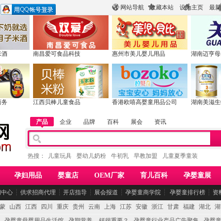
网站导航
收藏本站
设为主页
最新
米酒
南昌爱可食品科技
惠州市美儿婴儿用品
湖南迈亨母
商务
江西贝棒儿童食品
香港欧嘻高婴童用品公司
湖南美滋生
产品
企业
品牌
百科
展会
资讯
热搜：
儿童玩具
婴幼儿奶粉
牛初乳
早教加盟
儿童夏季童装
孕妇用品
婴童店
OEM厂家
育儿百科
孕婴童展
闻中心
┆
供求招商代理
┆
开店指导
┆
展会报道
┆
孕婴童商学院
┆
孕婴童排行榜
┆
资
蒙
山西
江西
四川
重庆
贵州
云南
上海
江苏
安徽
浙江
甘肃
福建
湖北
湖
孕婴童母婴用品生活馆
孕期营养 -- 钙很重要？
孕婴童行业产品广告聚集
孕婴