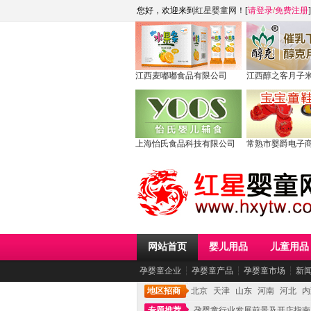
您好，欢迎来到
红星婴童网
！[
请登录
/
免费注册
]
江西麦嘟嘟食品有限公司
江西醇之客月子
上海怡氏食品科技有限公司
常熟市婴爵电子
网站首页
婴儿用品
儿童用品
孕婴童企业
┆
孕婴童产品
┆
孕婴童市场
┆
新
地区招商
北京
天津
山东
河南
河北
内
专题推荐
孕婴童行业发展前景及开店指南