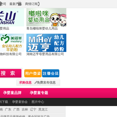
公司
最新产品
商情订阅
婴用品
青岛嘟啦咪婴幼儿用品
物科技有限公司
湖南迈亨母婴用品有限公司
求购信息
免费发布信息
孕婴童品牌
孕婴童专题
料下载
┆
孕婴童协会
┆
图片中心
南
广东
广西
吉林
辽宁
黑龙江
童品牌产品最新价格
黄金区软文广告