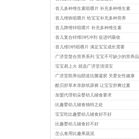
·
首儿多种维生素咀嚼片 补充多种维生素
·
首儿维铁咀嚼片 给宝宝补充多种营养
·
首儿牌维锌咀嚼片 补充多种维生素
·
首儿复合锌维D钙冲剂 促进钙吸收
·
首儿维D钙咀嚼片 满足宝宝成长需要
·
广济堂螯合营养系列 宝宝不可缺少的营养品
·
宝宝易上火 就选广济堂清清宝
·
广济堂凯蒂仙阴道抗菌凝胶 关爱女性健康
·
酷贝舒草本亲肤纸尿裤 让宝宝舒爽过夏
·
加盟代理初朵婴幼儿辅食要求
·
比趣婴幼儿辅食独特之处
·
宝宝吃比趣婴幼儿辅食好不好
·
比趣婴幼儿辅食好不好
·
怎么食用比趣果蔬泥