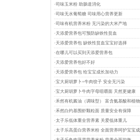
·
司味玉米粉 助肠道消化
·
司味无水葡萄糖 司味用心营养更新
·
司味有机营养米粉 无污染的大米产地
·
天添爱营养包可预防缺铁性贫血
·
天添爱营养包 缺铁性贫血宝宝好选择
·
在哪儿可以买到天添爱营养包
·
天添爱营养包好不好
·
天添爱营养包 给宝宝成长加动力
·
宝大厨胡萝卜+牛肉饺子 安全无污染
·
宝大厨胡萝卜牛肉字母咀嚼面 天然更健康
·
禾然有机酱油（调味型） 富含氨基酸和植
·
禾然白灼基围虾颗粒面 质量安全有保障
·
太子乐低体重全营养素 关爱低体重儿
·
太子乐高蛋白营养米粉 全面营养呵护宝宝
·
太子乐鱼肉蔬菜营养米粉 营养全面均衡