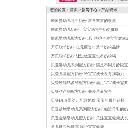
您的位置：首页->
新闻中心
->产品资讯
·
燎原婴幼儿牦牛奶粉 富含丰富的铁质
·
燎原婴幼儿奶粉：宝宝喝牦牛奶更健康
·
燎原婴幼儿配方奶粉1段 呵护半岁宝宝健康
·
万贝聪羊奶粉 亿元巨资打造羊奶粉品牌
·
万贝聪羊奶粉 让过敏宝宝也有奶粉喝
·
贝登婴幼儿系列配方奶粉 满足不同月龄段
·
贝登儿童配方奶粉 给宝宝成长发育加动力
·
贝登铁锌钙多维配方奶粉 满足宝宝成长需要
·
贝登孕产妇配方奶粉 关爱营养安全
·
贝登DHA婴幼儿配方奶粉 宝宝的最佳选择
·
贝登益增婴幼儿系列配方奶粉 贴近母乳的
·
贝登金装婴幼儿配方奶粉 关注宝宝健康成长
·
首儿肤乐维肤霜 呵护宝宝健康