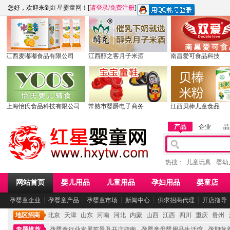
您好，欢迎来到
红星婴童网
！[
请登录
/
免费注册
]
江西麦嘟嘟食品有限公司
江西醇之客月子米酒
南昌爱可食品科技
上海怡氏食品科技有限公司
常熟市婴爵电子商务
江西贝棒儿童食品
产品
企业
品
热搜：
儿童玩具
婴幼
网站首页
婴儿用品
儿童用品
孕妇用品
婴童店
孕婴童企业
┆
孕婴童产品
┆
孕婴童市场
┆
新闻中心
┆
供求招商代理
┆
开店指导
地区招商
北京
天津
山东
河南
河北
内蒙
山西
江西
四川
重庆
贵州
专题推荐
孕婴童行业发展前景及开店指南
孕婴童母婴用品生活馆
孕期营养