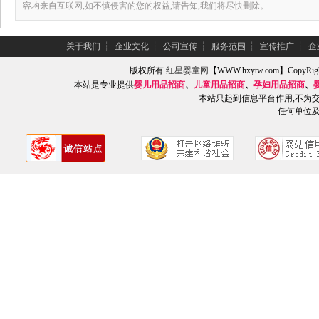
容均来自互联网,如不慎侵害的您的权益,请告知,我们将尽快删除。
关于我们
┆
企业文化
┆
公司宣传
┆
服务范围
┆
宣传推广
┆
企
版权所有
红星婴童网
【WWW.hxytw.com】Copy
本站是专业提供
婴儿用品招商
、
儿童用品招商
、
孕妇用品招商
、
本站只起到信息平台作用,不为
任何单位