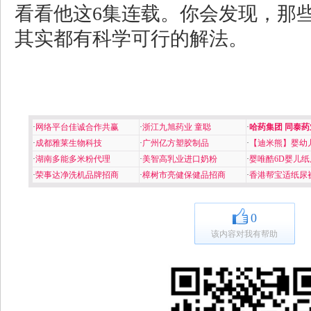
看看他这6集连载。你会发现，那
其实都有科学可行的解法。
·
网络平台佳诚合作共赢
·
浙江九旭药业 童聪
·
哈药集团 同泰药
·
成都雅莱生物科技
·
广州亿方塑胶制品
·
【迪米熊】婴幼
·
湖南多能多米粉代理
·
美智高乳业进口奶粉
·
婴唯酷6D婴儿纸
·
荣事达净洗机品牌招商
·
樟树市亮健保健品招商
·
香港帮宝适纸尿
0
该内容对我有帮助