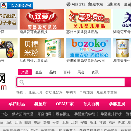
网站导航
收藏本站
设为主页
最新
米酒
南昌爱可食品科技
惠州市美儿婴儿用品
湖南迈亨母
商务
江西贝棒儿童食品
香港欧嘻高婴童用品公司
湖南美滋生
产品
企业
品牌
百科
展会
资讯
热搜：
儿童玩具
婴幼儿奶粉
牛初乳
早教加盟
儿童夏季童装
孕妇用品
婴童店
OEM厂家
育儿百科
孕婴童展
闻中心
┆
供求招商代理
┆
开店指导
┆
展会报道
┆
孕婴童商学院
┆
孕婴童排行榜
┆
资
蒙
山西
江西
四川
重庆
贵州
云南
上海
江苏
安徽
浙江
甘肃
福建
湖北
湖
孕婴童母婴用品生活馆
孕期营养 -- 钙很重要？
孕婴童行业产品广告聚集
孕婴