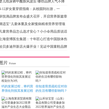
婴儿纸尿裤甲酰胺风波后 哪些品牌人气不降
4-12岁女童穿搭指南：从校园到出游，一
卓悦滴品牌发布会盛大召开，开启营养新篇章
滴适宝“儿童体重及全家慢病精准营养管理项
儿童营养品怎么选才安心？小小伞用品质说话
上海壹博医生集团：十年匠心打造中国肢体伤
哈贝多迪拜新店火爆开业！见证中国童鞋品牌
图片
Picture
钙的发展过程，将钙营
你知道骨质疏松症对你
养强化剂按其发展过程
的生活有哪些影响吗？