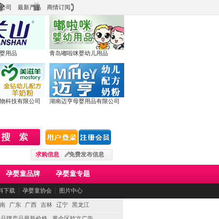
公司
最新产品
商情订阅
婴用品
青岛嘟啦咪婴幼儿用品
物科技有限公司
湖南迈亨母婴用品有限公司
求购信息
免费发布信息
孕婴童品牌
孕婴童专题
料下载
┆
孕婴童协会
┆
图片中心
南
广东
广西
吉林
辽宁
黑龙江
童品牌产品最新价格
黄金区软文广告