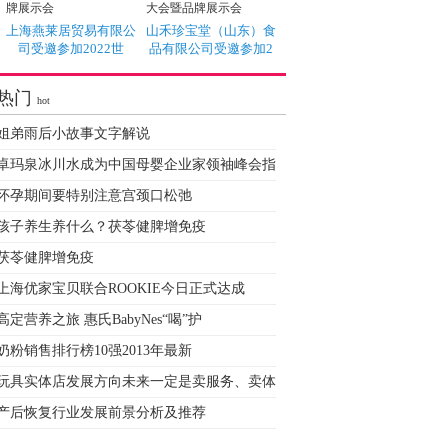
上海燕莱居贸易有限公
山禾珍宝堂（山东）食
司受邀参加2022世
品有限公司受邀参加2
热门
hot
姐弟雨后小故事文字解说
卓玛泉冰川水成为中国母婴企业家领袖峰会指
怀孕期间要特别注意宫颈口松弛
孩子养生养什么？茯苓健脾增免疫
茯苓健脾增免疫
上海优家宝贝联合ROOKIE今日正式达成
高定营养之旅 惠氏BabyNes“喝”护
奶粉销售排行榜10强2013年最新
玩具实体店发展方向未来一定是卖服务、卖体
产后恢复行业发展前景分析及推荐