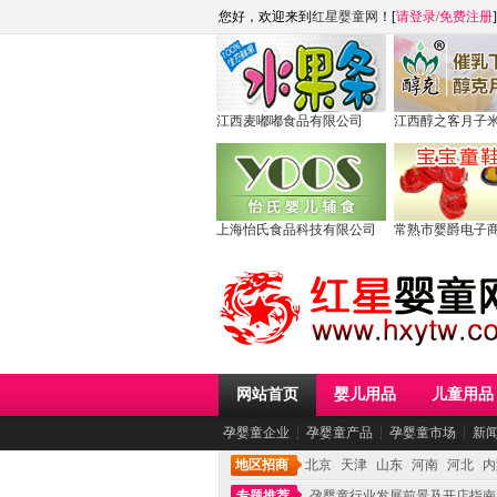
您好，欢迎来到
红星婴童网
！[
请登录
/
免费注册
]
江西麦嘟嘟食品有限公司
江西醇之客月子
上海怡氏食品科技有限公司
常熟市婴爵电子
网站首页
婴儿用品
儿童用品
孕婴童企业
┆
孕婴童产品
┆
孕婴童市场
┆
新
地区招商
北京
天津
山东
河南
河北
内
专题推荐
孕婴童行业发展前景及开店指南