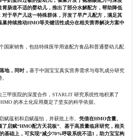
诊牛奶蛋白过敏的婴幼儿，雀巢开发了氨基酸配方与深度
性胃肠道不适的婴幼儿，推出了部分水解配方，帮助降低
；对于早产儿这一特殊群体，开发了早产儿配方，满足其
雀巢持续推动HMO等关键活性成分在相关营养解决方案中
多个国家销售，包括特殊医学用途配方食品和普通婴幼儿配
用落地，同时，
基于中国宝宝真实营养需求与母乳成分研究
持。
甲医院的深度合作，STARLIT 研究系统性地积累了
为HMO 的本土化应用奠定了坚实的科学依据。
的启赋蕴初和启赋蕴怡，并获批上市。
凭借在HMO含量、
了启赋“HMO配方天花板”
。
基于高质量临床研究，相关
的基础上，可实现“减少70%呼吸系统不适1，助力宝宝构