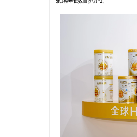
筑1整年长效自护力”2
。