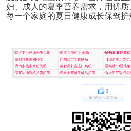
妇、成人的夏季营养需求，用优质
每一个家庭的夏日健康成长保驾护
·
网络平台佳诚合作共赢
·
浙江九旭药业 童聪
·
哈药集团 同泰药
·
成都雅莱生物科技
·
广州亿方塑胶制品
·
【迪米熊】婴幼
·
湖南多能多米粉代理
·
美智高乳业进口奶粉
·
婴唯酷6D婴儿纸
·
荣事达净洗机品牌招商
·
樟树市亮健保健品招商
·
香港帮宝适纸尿
0
该内容对我有帮助