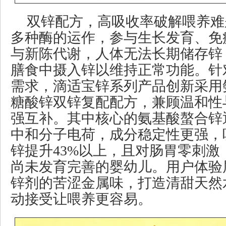
双锌配方，高吸收率破解喂养难题
多种酶的运作，参与生长发育、免
与新陈代谢，人体无法长期储存锌
膳食中摄入锌以维持正常功能。针
需求，滴适宝锌系列产品创新采用
糖酸锌双锌复配配方，兼顾温和性
强互补。其中核心的氨基酸螯合锌
中和分子电荷，成分稳定性更强，
锌提升43%以上，且对肠胃零刺激
尚未发育完善的婴幼儿。用户体验
锌剂的苦涩金属味，打造清甜天然
动接受让喂养更容易。