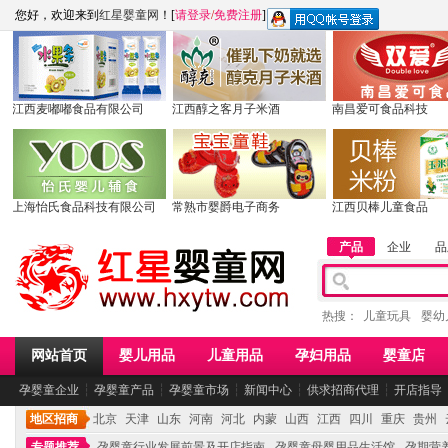
您好，欢迎来到
红星婴童网
！[
请登录
/
免费注册
]
江西麦嘟嘟食品有限公司
江西醇之客月子米酒
南昌爱可食品科技
上海怡氏食品科技有限公司
常熟市婴爵电子商务
江西贝棒儿童食品
产品
企业
品
热搜：
儿童玩具
婴幼
网站首页
婴儿用品
儿童用品
孕妇用品
婴童店
孕婴童企业
┆
孕婴童产品
┆
孕婴童市场
┆
新闻中心
┆
供求招商代理
┆
开店指导
地区招商
北京
天津
山东
河南
河北
内蒙
山西
江西
四川
重庆
贵州
专题推荐
孕婴童行业发展前景及开店指南
孕婴童母婴用品生活馆
孕期营养