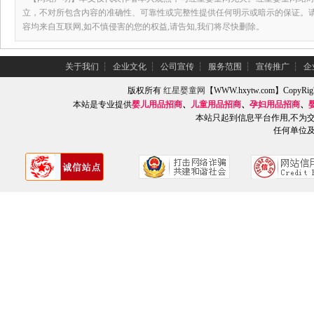
立，不对所包含内容的准确性、可靠性或完整性提供任何明示或暗示的保证。
容均来自互联网,如不慎侵害的您的权益,请告知,我们将尽快删除。
关于我们
┆
企业文化
┆
公司宣传
┆
服务范围
┆
宣传推广
┆
企
版权所有
红星婴童网
【WWW.hxytw.com】Copy
本站是专业提供
婴儿用品招商
、
儿童用品招商
、
孕妇用品招商
、
本站只起到信息平台作用,不为
任何单位