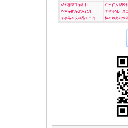
·
成都雅莱生物科技
·
广州亿方塑胶
·
湖南多能多米粉代理
·
美智高乳业进
·
荣事达净洗机品牌招商
·
樟树市亮健保