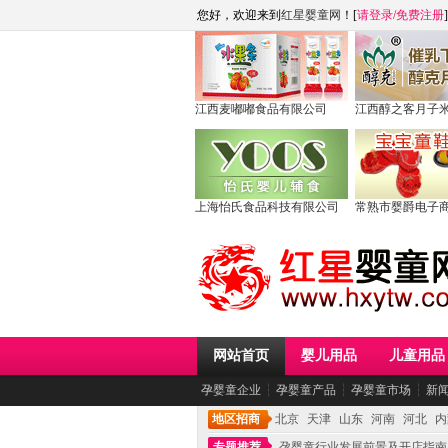
您好，欢迎来到
红星婴童网
！[
请登录
/
免费注册
]
江西麦嘟嘟食品有限公司
江西醇之客月子
上海怡氏食品科技有限公司
常熟市婴爵电子
网站首页
婴儿用品
儿童用品
孕婴童企业
┆
孕婴童产品
┆
孕婴童市场
┆
新
地区招商
北京
天津
山东
河南
河北
内
专题推荐
孕婴童行业发展前景及开店指南