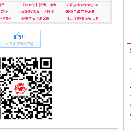
制品
·
【迪米熊】婴幼儿辅食
·
乐贝姿米粉辅食招商
口奶粉
·
婴唯酷6D婴儿纸尿裤
·
骄阳兰多产后恢复
健品招商
·
香港帮宝适纸尿裤
·
江西麦嘟嘟食品代理
0
该内容对我有帮助