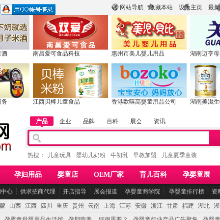
网站导航
收藏本站
设为主页
最新
米酒
南昌爱可食品科技
惠州市美儿婴儿用品
湖南迈亨母
商务
江西贝棒儿童食品
香港欧嘻高婴童用品公司
湖南美滋生
产品
企业
品牌
百科
展会
资讯
热搜：
儿童玩具
婴幼儿奶粉
牛初乳
早教加盟
儿童夏季童装
孕妇用品
婴童店
OEM厂家
育儿百科
孕婴童展
闻中心
┆
供求招商代理
┆
开店指导
┆
展会报道
┆
孕婴童商学院
┆
孕婴童排行榜
┆
资
蒙
山西
江西
四川
重庆
贵州
云南
上海
江苏
安徽
浙江
甘肃
福建
湖北
湖
孕婴童母婴用品生活馆
孕期营养 -- 钙很重要？
孕婴童行业产品广告聚集
孕婴