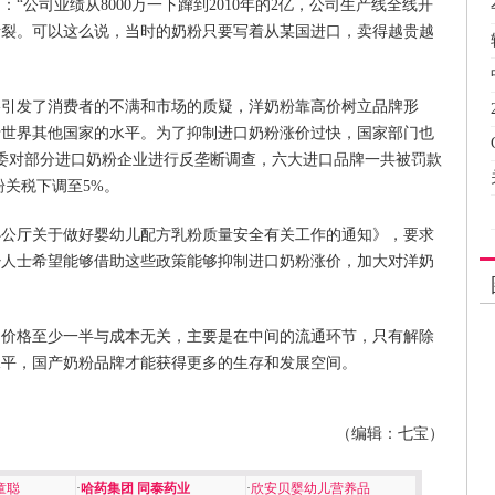
“公司业绩从8000万一下蹿到2010年的2亿，公司生产线全线开
断裂。可以这么说，当时的奶粉只要写着从某国进口，卖得越贵越
价格引发了消费者的不满和市场的质疑，洋奶粉靠高价树立品牌形
于世界其他国家的水平。为了抑制进口奶粉涨价过快，国家部门也
发改委对部分进口奶粉企业进行反垄断调查，六大进口品牌一共被罚款
奶粉关税下调至5%。
部办公厅关于做好婴幼儿配方乳粉质量安全有关工作的通知》，要求
少人士希望能够借助这些政策能够抑制进口奶粉涨价，加大对洋奶
的价格至少一半与成本无关，主要是在中间的流通环节，只有解除
水平，国产奶粉品牌才能获得更多的生存和发展空间。
（编辑：七宝）
童聪
·
哈药集团 同泰药业
·
欣安贝婴幼儿营养品