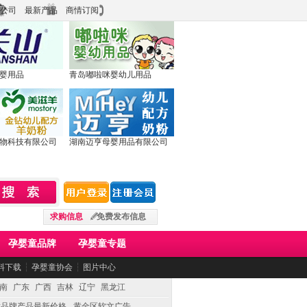
公司
最新产品
商情订阅
婴用品
青岛嘟啦咪婴幼儿用品
物科技有限公司
湖南迈亨母婴用品有限公司
求购信息
免费发布信息
孕婴童品牌
孕婴童专题
料下载
┆
孕婴童协会
┆
图片中心
南
广东
广西
吉林
辽宁
黑龙江
童品牌产品最新价格
黄金区软文广告