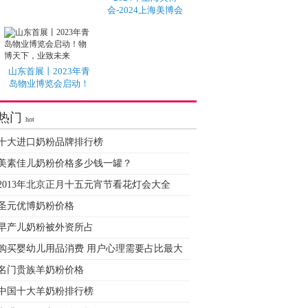
会-2024上海美博会
山东首展丨2023年青
岛物业博览会启动！
热门
hot
十大进口奶粉品牌排行榜
美素佳儿奶粉价格多少钱一罐？
2013年北京正月十五元宵节看花灯会大全
圣元优博奶粉价格
早产儿奶粉被外资所占
购买婴幼儿用品消费 用户心理需要占比最大
名门贵族羊奶粉价格
中国十大羊奶粉排行榜