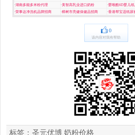
·
湖南多能多米粉代理
·
美智高乳业进口奶粉
·
婴唯酷6D婴儿纸
·
荣事达净洗机品牌招商
·
樟树市亮健保健品招商
·
香港帮宝适纸尿
0
该内容对我有帮助
标签：
圣元优博 奶粉价格