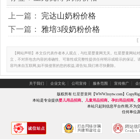
上一篇：
完达山奶粉价格
下一篇：
雅培3段奶粉价格
【网站声明】本文仅代表作者本人观点，与红星婴童网无关。红星婴童网站对
立，不对所包含内容的准确性、可靠性或完整性提供任何明示或暗示的保证。
容均来自互联网,如不慎侵害的您的权益,请告知,我们将尽快删除。
关于我们
┆
企业文化
┆
公司宣传
┆
服务范围
┆
宣传推广
┆
企
版权所有
红星婴童网
【WWW.hxytw.com】Copy
本站是专业提供
婴儿用品招商
、
儿童用品招商
、
孕妇用品招商
、
本站只起到信息平台作用,不为
任何单位