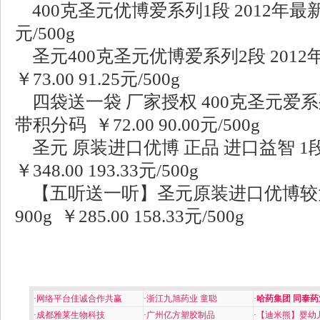
400克圣元优博爱系列1段 2012年最新日期
元/500g
圣元400克圣元优博爱系列2段 201
￥73.00 91.25元/500g
四袋送一袋 厂家授权 400克圣元爱系
带积分码 ￥72.00 90.00元/500g
圣元 原装进口优博 正品 进口益智 1段婴
￥348.00 193.33元/500g
【五听送一听】圣元原装进口优博较
900g ￥285.00 158.33元/500g
·
网络平台佳诚合作共赢
·
浙江九旭药业 童聪
·
哈药集团 同泰药
·
成都雅莱生物科技
·
广州亿方塑胶制品
·
【迪米熊】婴幼