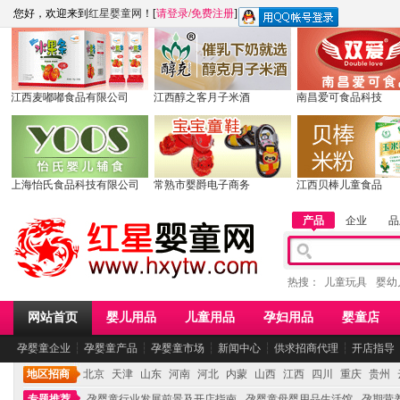
您好，欢迎来到
红星婴童网
！[
请登录
/
免费注册
]
江西麦嘟嘟食品有限公司
江西醇之客月子米酒
南昌爱可食品科技
上海怡氏食品科技有限公司
常熟市婴爵电子商务
江西贝棒儿童食品
产品
企业
品
热搜：
儿童玩具
婴幼
网站首页
婴儿用品
儿童用品
孕妇用品
婴童店
孕婴童企业
┆
孕婴童产品
┆
孕婴童市场
┆
新闻中心
┆
供求招商代理
┆
开店指导
地区招商
北京
天津
山东
河南
河北
内蒙
山西
江西
四川
重庆
贵州
专题推荐
孕婴童行业发展前景及开店指南
孕婴童母婴用品生活馆
孕期营养