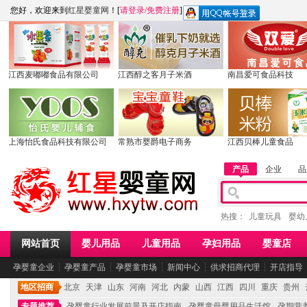
您好，欢迎来到
红星婴童网
！[
请登录
/
免费注册
]
江西麦嘟嘟食品有限公司
江西醇之客月子米酒
南昌爱可食品科技
上海怡氏食品科技有限公司
常熟市婴爵电子商务
江西贝棒儿童食品
产品
企业
品
热搜：
儿童玩具
婴幼
网站首页
婴儿用品
儿童用品
孕妇用品
婴童店
孕婴童企业
┆
孕婴童产品
┆
孕婴童市场
┆
新闻中心
┆
供求招商代理
┆
开店指导
地区招商
北京
天津
山东
河南
河北
内蒙
山西
江西
四川
重庆
贵州
专题推荐
孕婴童行业发展前景及开店指南
孕婴童母婴用品生活馆
孕期营养