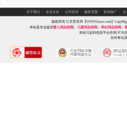
关于我们
┆
企业文化
┆
公司宣传
┆
服务范围
┆
宣传推广
┆
企
版权所有
红星婴童网
【WWW.hxytw.com】Copy
本站是专业提供
婴儿用品招商
、
儿童用品招商
、
孕妇用品招商
、
本站只起到信息平台作用,不为
任何单位