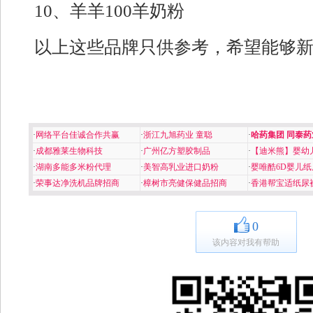
10、羊羊100羊奶粉
以上这些品牌只供参考，希望能够
·
网络平台佳诚合作共赢
·
浙江九旭药业 童聪
·
哈药集团 同泰药
·
成都雅莱生物科技
·
广州亿方塑胶制品
·
【迪米熊】婴幼
·
湖南多能多米粉代理
·
美智高乳业进口奶粉
·
婴唯酷6D婴儿纸
·
荣事达净洗机品牌招商
·
樟树市亮健保健品招商
·
香港帮宝适纸尿
0
该内容对我有帮助