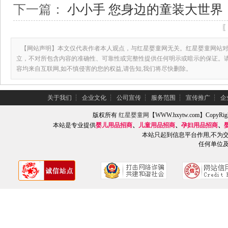
下一篇：
小小手 您身边的童装大世界
【网站声明】本文仅代表作者本人观点，与红星婴童网无关。红星婴童网站对
立，不对所包含内容的准确性、可靠性或完整性提供任何明示或暗示的保证。
容均来自互联网,如不慎侵害的您的权益,请告知,我们将尽快删除。
关于我们
┆
企业文化
┆
公司宣传
┆
服务范围
┆
宣传推广
┆
企
版权所有
红星婴童网
【WWW.hxytw.com】Copy
本站是专业提供
婴儿用品招商
、
儿童用品招商
、
孕妇用品招商
、
本站只起到信息平台作用,不为
任何单位