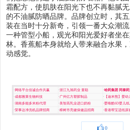
霜配方，使肌肤在阳光下也不再黏腻无
的不油腻防晒品牌。品牌创立时，其五
装在当时十分新奇，引领一番大众潮流
一种管型小船，观光和阳光爱好者坐在
林。香蕉船本身就给人带来融合水果，
动感觉。
·
网络平台佳诚合作共赢
·
浙江九旭药业 童聪
·
哈药集团 同泰药
·
成都雅莱生物科技
·
广州亿方塑胶制品
·
【迪米熊】婴幼
·
湖南多能多米粉代理
·
美智高乳业进口奶粉
·
婴唯酷6D婴儿纸
·
荣事达净洗机品牌招商
·
樟树市亮健保健品招商
·
香港帮宝适纸尿
0