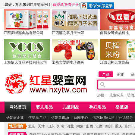
您好，欢迎来到
红星婴童网
！[
请登录
/
免费注册
]
江西麦嘟嘟食品有限公司
江西醇之客月子米酒
南昌爱可食品科技
上海怡氏食品科技有限公司
常熟市婴爵电子商务
江西贝棒儿童食品
产品
企业
品
热搜：
儿童玩具
婴幼
网站首页
婴儿用品
儿童用品
孕妇用品
婴童店
孕婴童企业
┆
孕婴童产品
┆
孕婴童市场
┆
新闻中心
┆
供求招商代理
┆
开店指导
地区招商
北京
天津
山东
河南
河北
内蒙
山西
江西
四川
重庆
贵州
专题推荐
孕婴童行业发展前景及开店指南
孕婴童母婴用品生活馆
孕期营养