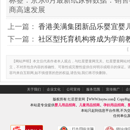
标签：
京东6月最新纸尿裤数据：销售
商高速发展
上一篇：
香港美满集团新品乐婴宜婴
下一篇：
社区型托育机构将成为学前
【网站声明】本文仅代表作者本人观点，与红星婴童网无关。红星婴童网站对
立，不对所包含内容的准确性、可靠性或完整性提供任何明示或暗示的保证。
容均来自互联网,如不慎侵害的您的权益,请告知,我们将尽快删除。
关于我们
┆
企业文化
┆
公司宣传
┆
服务范围
┆
宣传推广
┆
企
版权所有
红星婴童网
【WWW.hxytw.com】Copy
本站是专业提供
婴儿用品招商
、
儿童用品招商
、
孕妇用品招商
、
本站只起到信息平台作用,不为
任何单位