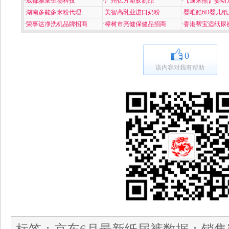
·
成都雅莱生物科技
·
广州亿方塑胶制品
·
【迪米熊】婴幼
·
湖南多能多米粉代理
·
美智高乳业进口奶粉
·
婴唯酷6D婴儿纸
·
荣事达净洗机品牌招商
·
樟树市亮健保健品招商
·
香港帮宝适纸尿
0
该内容对我有帮助