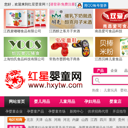
您好，欢迎来到
红星婴童网
！[
请登录
/
免费注册
]
江西麦嘟嘟食品有限公司
江西醇之客月子米酒
南昌爱可食品科技
上海怡氏食品科技有限公司
常熟市婴爵电子商务
江西贝棒儿童食品
产品
企业
品
热搜：
儿童玩具
婴幼
网站首页
婴儿用品
儿童用品
孕妇用品
婴童店
孕婴童企业
┆
孕婴童产品
┆
孕婴童市场
┆
新闻中心
┆
供求招商代理
┆
开店指导
地区招商
北京
天津
山东
河南
河北
内蒙
山西
江西
四川
重庆
贵州
专题推荐
孕婴童行业发展前景及开店指南
孕婴童母婴用品生活馆
孕期营养