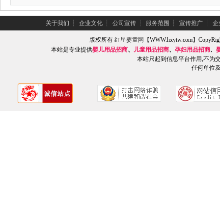
关于我们
┆
企业文化
┆
公司宣传
┆
服务范围
┆
宣传推广
┆
企
版权所有
红星婴童网
【WWW.hxytw.com】Copy
本站是专业提供
婴儿用品招商
、
儿童用品招商
、
孕妇用品招商
、
本站只起到信息平台作用,不为
任何单位