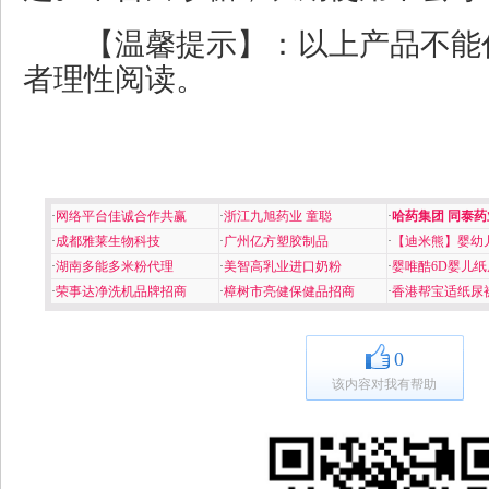
【温馨提示】：以上产品不能
者理性阅读。
·
网络平台佳诚合作共赢
·
浙江九旭药业 童聪
·
哈药集团 同泰药
·
成都雅莱生物科技
·
广州亿方塑胶制品
·
【迪米熊】婴幼
·
湖南多能多米粉代理
·
美智高乳业进口奶粉
·
婴唯酷6D婴儿纸
·
荣事达净洗机品牌招商
·
樟树市亮健保健品招商
·
香港帮宝适纸尿
0
该内容对我有帮助