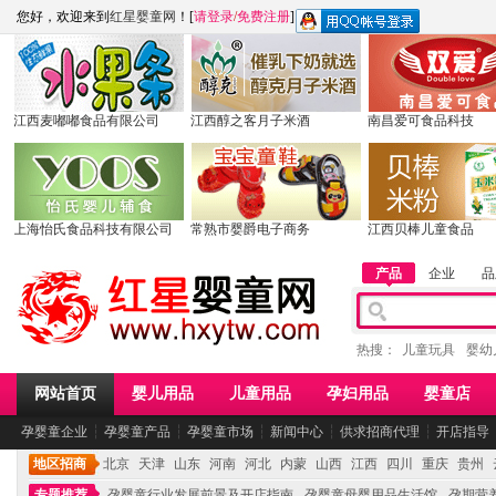
您好，欢迎来到
红星婴童网
！[
请登录
/
免费注册
]
江西麦嘟嘟食品有限公司
江西醇之客月子米酒
南昌爱可食品科技
上海怡氏食品科技有限公司
常熟市婴爵电子商务
江西贝棒儿童食品
产品
企业
品
热搜：
儿童玩具
婴幼
网站首页
婴儿用品
儿童用品
孕妇用品
婴童店
孕婴童企业
┆
孕婴童产品
┆
孕婴童市场
┆
新闻中心
┆
供求招商代理
┆
开店指导
地区招商
北京
天津
山东
河南
河北
内蒙
山西
江西
四川
重庆
贵州
专题推荐
孕婴童行业发展前景及开店指南
孕婴童母婴用品生活馆
孕期营养