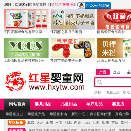
您好，欢迎来到
红星婴童网
！[
请登录
/
免费注册
]
江西麦嘟嘟食品有限公司
江西醇之客月子米酒
南昌爱可食品科技
上海怡氏食品科技有限公司
常熟市婴爵电子商务
江西贝棒儿童食品
产品
企业
品
热搜：
儿童玩具
婴幼
网站首页
婴儿用品
儿童用品
孕妇用品
婴童店
孕婴童企业
┆
孕婴童产品
┆
孕婴童市场
┆
新闻中心
┆
供求招商代理
┆
开店指导
地区招商
北京
天津
山东
河南
河北
内蒙
山西
江西
四川
重庆
贵州
专题推荐
孕婴童行业发展前景及开店指南
孕婴童母婴用品生活馆
孕期营养