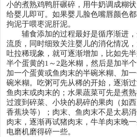
小的煮熟鸡鸭肝碾碎，用牛奶调成糊状
给婴儿即可。如果婴儿脸色嘴唇颜色都
拘泥于喂枣泥肝泥。
辅食添加的过程最好是循序渐进，
流质，同时细致关注婴儿的消化情况，
吐拉稀现象，就可逐渐增加，比如先半
半个蛋黄的1～2匙米糊，然后是加半
加一个蛋黄或鱼肉末的半碗米糊、加一
碗米糊。吃粥可先从稀的开始，逐渐过
鱼肉末或肉末的；水果蔬菜可先是煮熟
过渡到碎菜、小块的易碎的果肉（如西
香蕉块等）；肉末、鱼肉末不是太易消
肉末，逐渐再试猪肉末，牛羊肉末晚一
电磨机磨得碎一些。