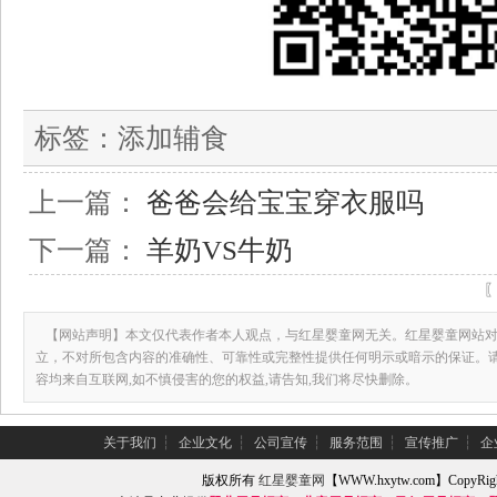
标签：
添加辅食
上一篇：
爸爸会给宝宝穿衣服吗
下一篇：
羊奶VS牛奶
【网站声明】本文仅代表作者本人观点，与红星婴童网无关。红星婴童网站对
立，不对所包含内容的准确性、可靠性或完整性提供任何明示或暗示的保证。
容均来自互联网,如不慎侵害的您的权益,请告知,我们将尽快删除。
关于我们
┆
企业文化
┆
公司宣传
┆
服务范围
┆
宣传推广
┆
企
版权所有
红星婴童网
【WWW.hxytw.com】Copy