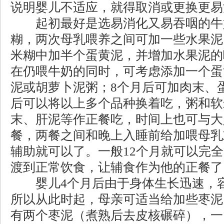
说明婴儿不适应，就得取消或更换更易
起初最好是选易消化又易吞咽的牛
糊，两次母乳喂养之间可加一些水果泥
米糊中加半个蛋黄泥，并增加水果泥的
在仍喂牛奶的同时，可考虑添加一个蛋
泥或胡萝卜泥粥；8个月后可加肉末、蛋
后可以将以上多个品种换着吃，粥和软
末、肝泥等作正餐吃，时间上也可与大
餐，两餐之间和晚上入睡前给加喂母乳
辅助就可以了。一般12个月就可以完
渡到正常饮食，让辅食作为他的正餐了
婴儿4个月后由于身体生长迅速，容
所以从此时起，母亲可适当给加些枣泥
有两个枣泥（煮熟后去皮核碾碎），一