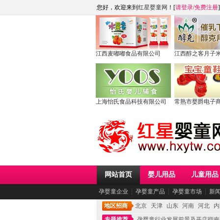
您好，欢迎来到
红星婴童网
！[
请登录
/
免费注册
]
江西麦嘟嘟食品有限公司
江西醇之客月子
上海怡氏食品科技有限公司
常熟市婴爵电子
网站首页
婴儿用品
儿童用品
孕婴童企业
┆
孕婴童产品
┆
孕婴童市场
┆
新
地区招商
北京
天津
山东
河南
河北
内
专题推荐
孕婴童行业发展前景及开店指南