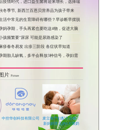
后疫情时代，进口益生菌将迎来增长，选择瑞
秋冬季节, 新西兰百恩贝营养品为孩子带来
生活中常见的生育障碍有哪些？早诊断早摆脱
孕妈孕期，手头再紧也要吃这4物，促进大脑
小孩频繁要“尿尿 可能是尿路感染了
麻疹春冬易发 出疹三阶段 各症状早知道
孕期胎儿缺氧，多半会释放3种信号，孕妇需
图片
Picture
中控华创科技有限公司
麦立唯产妇配方谷粉：
新妈妈常见的6大喂奶