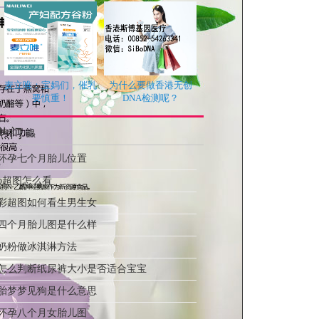
麦立唯：宝妈们，催乳
为什么要做香港无创
要慎重！
DNA检测呢？
热门
hot
怀孕七个月胎儿位置
b超图怎么看
彩超图如何看生男生女
四个月胎儿图是什么样
奶粉做冰淇淋方法
怎么判断纸尿裤大小是否适合宝宝
胎梦梦见狗是什么意思
怀孕八个月女胎儿图