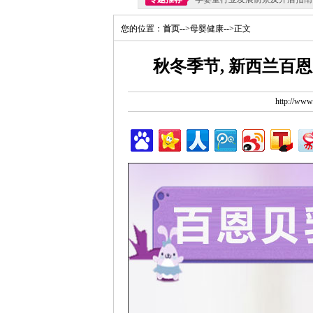
您的位置：
首页
-->母婴健康-->正文
秋冬季节, 新西兰百
http://ww