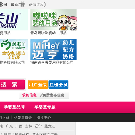
公司
最新产品
商情订阅
婴用品
青岛嘟啦咪婴幼儿用品
物科技有限公司
湖南迈亨母婴用品有限公司
求购信息
免费发布信息
孕婴童品牌
孕婴童专题
料下载
┆
孕婴童协会
┆
图片中心
南
广东
广西
吉林
辽宁
黑龙江
童品牌产品最新价格
黄金区软文广告