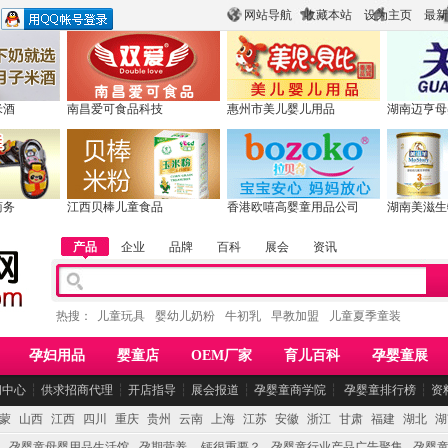
网站导航
收藏本站
设为主页
最新
米酒
南昌爱可食品科技
惠州市美儿婴儿用品
湖南迈亨母
商务
江西贝棒儿童食品
香港欧嘻高婴童用品公司
湖南美滋生
产品
企业
品牌
百科
展会
资讯
热搜：
儿童玩具
婴幼儿奶粉
牛初乳
早教加盟
儿童夏季童装
孕妇用品
婴童店
OEM厂家
育儿百科
孕婴童展
闻中心
┆
供求招商代理
┆
开店指导
┆
展会报道
┆
孕婴童商学院
┆
孕婴童排行榜
┆
资
蒙
山西
江西
四川
重庆
贵州
云南
上海
江苏
安徽
浙江
甘肃
福建
湖北
湖
孕婴童母婴用品生活馆
孕期营养 -- 钙很重要？
孕婴童行业产品广告聚集
孕婴