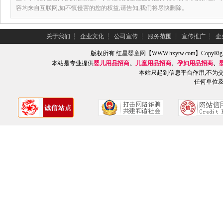
容均来自互联网,如不慎侵害的您的权益,请告知,我们将尽快删除。
关于我们
┆
企业文化
┆
公司宣传
┆
服务范围
┆
宣传推广
┆
企
版权所有
红星婴童网
【WWW.hxytw.com】Copy
本站是专业提供
婴儿用品招商
、
儿童用品招商
、
孕妇用品招商
、
本站只起到信息平台作用,不为
任何单位