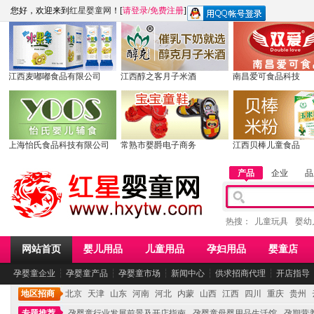
您好，欢迎来到
红星婴童网
！[
请登录
/
免费注册
]
江西麦嘟嘟食品有限公司
江西醇之客月子米酒
南昌爱可食品科技
上海怡氏食品科技有限公司
常熟市婴爵电子商务
江西贝棒儿童食品
产品
企业
品
热搜：
儿童玩具
婴幼
网站首页
婴儿用品
儿童用品
孕妇用品
婴童店
孕婴童企业
┆
孕婴童产品
┆
孕婴童市场
┆
新闻中心
┆
供求招商代理
┆
开店指导
地区招商
北京
天津
山东
河南
河北
内蒙
山西
江西
四川
重庆
贵州
专题推荐
孕婴童行业发展前景及开店指南
孕婴童母婴用品生活馆
孕期营养