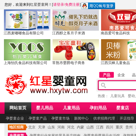
您好，欢迎来到
红星婴童网
！[
请登录
/
免费注册
]
江西麦嘟嘟食品有限公司
江西醇之客月子米酒
南昌爱可食品科技
上海怡氏食品科技有限公司
常熟市婴爵电子商务
江西贝棒儿童食品
产品
企业
品
热搜：
儿童玩具
婴幼
网站首页
婴儿用品
儿童用品
孕妇用品
婴童店
孕婴童企业
┆
孕婴童产品
┆
孕婴童市场
┆
新闻中心
┆
供求招商代理
┆
开店指导
地区招商
北京
天津
山东
河南
河北
内蒙
山西
江西
四川
重庆
贵州
专题推荐
孕婴童行业发展前景及开店指南
孕婴童母婴用品生活馆
孕期营养