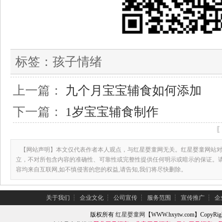
标签：
孩子情绪
上一篇：
九个月宝宝辅食如何添加
下一篇：
1岁宝宝辅食制作
【网站声明】本文仅代表作者本人观点，与红星婴童网无关。红星婴童网站对
立，不对所包含内容的准确性、可靠性或完整性提供任何明示或暗示的保证。
容均来自互联网,如不慎侵害的您的权益,请告知,我们将尽快删除。
关于我们
┆
企业文化
┆
公司宣传
┆
服务范围
┆
宣传推广
┆
企
版权所有
红星婴童网
【WWW.hxytw.com】Copy