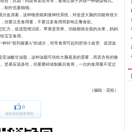
合，比如：鸡蛋青菜泥等等，避免让孩子厌烦一种烧蛋模式。
多，制作也要精细。
成分血清素，这种物质能刺激神经系统，对促进大脑的功能有很大
富，但要注意食用量，不要过多食用而影响正餐食欲。
记忆力，促进思维活跃。苹果是营养、功能都很全面的水果，妈妈
式给宝宝食用。
一种叫“前列腺素A”的成分，经常食用可起到舒张小血管、促进血
是亚油酸甘油脂，这种油脂可供给大脑基质的需要，而其含有的微
脑。坚果应该多吃，但要磨碎或制酱后食用，一次的食用量不宜过
（编辑：花轮）
0
该内容对我有帮助