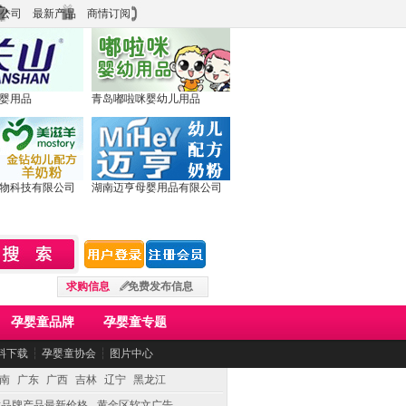
公司
最新产品
商情订阅
婴用品
青岛嘟啦咪婴幼儿用品
物科技有限公司
湖南迈亨母婴用品有限公司
求购信息
免费发布信息
孕婴童品牌
孕婴童专题
料下载
┆
孕婴童协会
┆
图片中心
南
广东
广西
吉林
辽宁
黑龙江
童品牌产品最新价格
黄金区软文广告