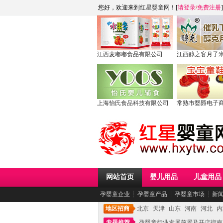
您好，欢迎来到
红星婴童网
！[
请登录
/
免费注册
]
江西麦嘟嘟食品有限公司
江西醇之客月子
上海怡氏食品科技有限公司
常熟市婴爵电子
网站首页
婴儿用品
儿童用品
孕婴童企业
┆
孕婴童产品
┆
孕婴童市场
┆
新
地区招商
北京
天津
山东
河南
河北
内
专题推荐
孕婴童行业发展前景及开店指南