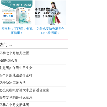
麦立唯：宝妈们，催乳
为什么要做香港无创
要慎重！
DNA检测呢？
热门
hot
怀孕七个月胎儿位置
b超图怎么看
彩超图如何看生男生女
四个月胎儿图是什么样
奶粉做冰淇淋方法
怎么判断纸尿裤大小是否适合宝宝
胎梦梦见狗是什么意思
怀孕八个月女胎儿图