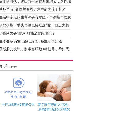
后疫情时代，进口益生菌将迎来增长，选择瑞
秋冬季节, 新西兰百恩贝营养品为孩子带来
生活中常见的生育障碍有哪些？早诊断早摆脱
孕妈孕期，手头再紧也要吃这4物，促进大脑
小孩频繁要“尿尿 可能是尿路感染了
麻疹春冬易发 出疹三阶段 各症状早知道
孕期胎儿缺氧，多半会释放3种信号，孕妇需
图片
Picture
中控华创科技有限公司
麦立唯产妇配方谷粉：
新妈妈常见的6大喂奶