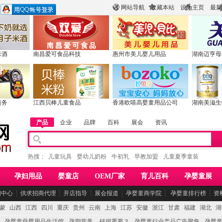
网站导航
收藏本站
设为主页
最新
米酒
南昌爱可食品科技
惠州市美儿婴儿用品
湖南迈亨母
商务
江西贝棒儿童食品
香港欧嘻高婴童用品公司
湖南美滋生
产品
企业
品牌
百科
展会
资讯
热搜：
儿童玩具
婴幼儿奶粉
牛初乳
早教加盟
儿童夏季童装
孕妇用品
婴童店
OEM厂家
育儿百科
孕婴童展
闻中心
┆
供求招商代理
┆
开店指导
┆
展会报道
┆
孕婴童商学院
┆
孕婴童排行榜
┆
资
蒙
山西
江西
四川
重庆
贵州
云南
上海
江苏
安徽
浙江
甘肃
福建
湖北
湖
孕婴童母婴用品生活馆
孕期营养 -- 钙很重要？
孕婴童行业产品广告聚集
孕婴