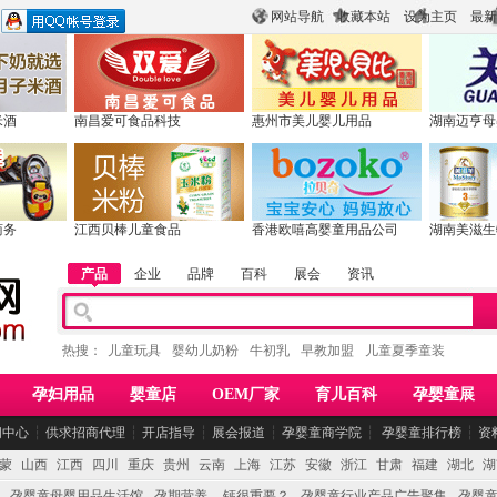
网站导航
收藏本站
设为主页
最新
米酒
南昌爱可食品科技
惠州市美儿婴儿用品
湖南迈亨母
商务
江西贝棒儿童食品
香港欧嘻高婴童用品公司
湖南美滋生
产品
企业
品牌
百科
展会
资讯
热搜：
儿童玩具
婴幼儿奶粉
牛初乳
早教加盟
儿童夏季童装
孕妇用品
婴童店
OEM厂家
育儿百科
孕婴童展
闻中心
┆
供求招商代理
┆
开店指导
┆
展会报道
┆
孕婴童商学院
┆
孕婴童排行榜
┆
资
蒙
山西
江西
四川
重庆
贵州
云南
上海
江苏
安徽
浙江
甘肃
福建
湖北
湖
孕婴童母婴用品生活馆
孕期营养 -- 钙很重要？
孕婴童行业产品广告聚集
孕婴