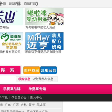
公司
最新产品
商情订阅
婴用品
青岛嘟啦咪婴幼儿用品
物科技有限公司
湖南迈亨母婴用品有限公司
求购信息
免费发布信息
孕婴童品牌
孕婴童专题
料下载
┆
孕婴童协会
┆
图片中心
南
广东
广西
吉林
辽宁
黑龙江
童品牌产品最新价格
黄金区软文广告