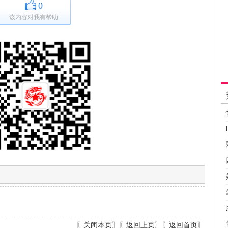
0
该内容对我有帮助
〖
关闭本页
〗〖
返回上页
〗〖
返回首页
〗