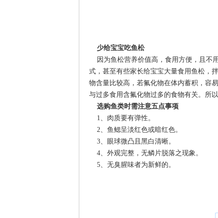
少给宝宝吃鱼松
因为鱼松营养价值高，食用方便，且不用
式，甚至有些家长给宝宝大量食用鱼松，
物含量比较高，若氟化物在体内蓄积，容
与过多食用含氟化物过多的食物有关。所
选购鱼类时需注意五点事项
1、肉质要有弹性。
2、鱼鳃呈淡红色或暗红色。
3、眼球微凸且黑白清晰。
4、外观完整，无鳞片脱落之现象。
5、无臭腥味者为新鲜的。