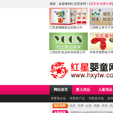
您好，欢迎来到
红星婴童网
！[
请登录
/
免费注册
]
江西麦嘟嘟食品有限公司
江西醇之客月子
上海怡氏食品科技有限公司
常熟市婴爵电子
网站首页
婴儿用品
儿童用品
孕婴童企业
┆
孕婴童产品
┆
孕婴童市场
┆
新
地区招商
北京
天津
山东
河南
河北
内
专题推荐
孕婴童行业发展前景及开店指南