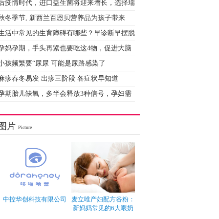
后疫情时代，进口益生菌将迎来增长，选择瑞
秋冬季节, 新西兰百恩贝营养品为孩子带来
生活中常见的生育障碍有哪些？早诊断早摆脱
孕妈孕期，手头再紧也要吃这4物，促进大脑
小孩频繁要“尿尿 可能是尿路感染了
麻疹春冬易发 出疹三阶段 各症状早知道
孕期胎儿缺氧，多半会释放3种信号，孕妇需
图片
Picture
中控华创科技有限公司
麦立唯产妇配方谷粉：
新妈妈常见的6大喂奶