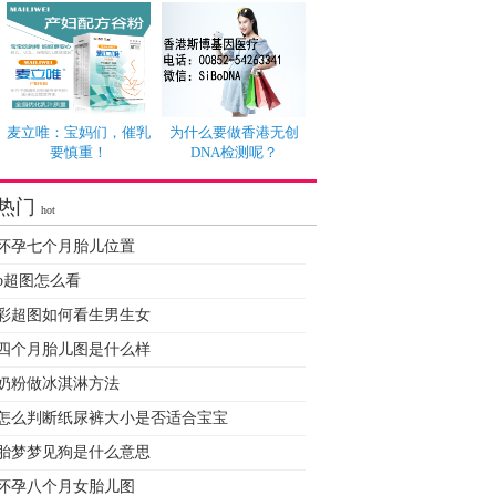
麦立唯：宝妈们，催乳
为什么要做香港无创
要慎重！
DNA检测呢？
热门
hot
怀孕七个月胎儿位置
b超图怎么看
彩超图如何看生男生女
四个月胎儿图是什么样
奶粉做冰淇淋方法
怎么判断纸尿裤大小是否适合宝宝
胎梦梦见狗是什么意思
怀孕八个月女胎儿图