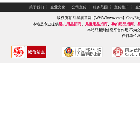
关于我们
┆
企业文化
┆
公司宣传
┆
服务范围
┆
宣传推广
┆
企
版权所有
红星婴童网
【WWW.hxytw.com】Copy
本站是专业提供
婴儿用品招商
、
儿童用品招商
、
孕妇用品招商
、
本站只起到信息平台作用,不为
任何单位