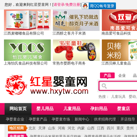
您好，欢迎来到
红星婴童网
！[
请登录
/
免费注册
]
江西麦嘟嘟食品有限公司
江西醇之客月子米酒
南昌爱可食品科技
上海怡氏食品科技有限公司
常熟市婴爵电子商务
江西贝棒儿童食品
产品
企业
品
热搜：
儿童玩具
婴幼
网站首页
婴儿用品
儿童用品
孕妇用品
婴童店
孕婴童企业
┆
孕婴童产品
┆
孕婴童市场
┆
新闻中心
┆
供求招商代理
┆
开店指导
地区招商
北京
天津
山东
河南
河北
内蒙
山西
江西
四川
重庆
贵州
专题推荐
孕婴童行业发展前景及开店指南
孕婴童母婴用品生活馆
孕期营养