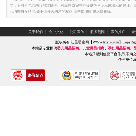
立，不对所包含内容的准确性、可靠性或完整性提供任何明示或暗示的保证。
容均来自互联网,如不慎侵害的您的权益,请告知,我们将尽快删除。
关于我们
┆
企业文化
┆
公司宣传
┆
服务范围
┆
宣传推广
┆
企
版权所有
红星婴童网
【WWW.hxytw.com】Copy
本站是专业提供
婴儿用品招商
、
儿童用品招商
、
孕妇用品招商
、
本站只起到信息平台作用,不为
任何单位