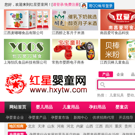
您好，欢迎来到
红星婴童网
！[
请登录
/
免费注册
]
江西麦嘟嘟食品有限公司
江西醇之客月子米酒
南昌爱可食品科技
上海怡氏食品科技有限公司
常熟市婴爵电子商务
江西贝棒儿童食品
产品
企业
品
热搜：
儿童玩具
婴幼
网站首页
婴儿用品
儿童用品
孕妇用品
婴童店
孕婴童企业
┆
孕婴童产品
┆
孕婴童市场
┆
新闻中心
┆
供求招商代理
┆
开店指导
地区招商
北京
天津
山东
河南
河北
内蒙
山西
江西
四川
重庆
贵州
专题推荐
孕婴童行业发展前景及开店指南
孕婴童母婴用品生活馆
孕期营养